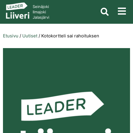
Seinäjoki
Ilmajoki
Jalasjärvi
Etusivu
/
Uutiset
/
Kotokortteli sai rahoituksen