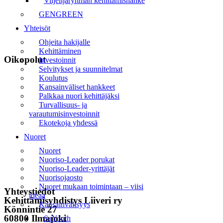
Viljelijäryhmän kehittämishanke
GENGREEN
Yhteisöt
Ohjeita hakijalle
Kehittäminen
Oikopolut
Investoinnit
Selvitykset ja suunnitelmat
Koulutus
Etusivu
Kansainväliset hankkeet
Palkkaa nuori kehittäjäksi
Uutiset
Turvallisuus- ja
varautumisinvestoinnit
Tapahtumat
Ekotekoja yhdessä
Liiveri
Nuoret
Nuoret
Yhteystiedot
Nuoriso-Leader porukat
Nuoriso-Leader-yrittäjät
Tilaa uutiskirje
Nuorisojaosto
Nuoret mukaan toimintaan – viisi
Yhteystiedot
ideaa
Kehittämisyhdistys Liiveri ry
Kansainvälisyys
Könnintie 27
60800 Ilmajoki
SaYouth