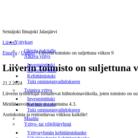
Seinäjoki Ilmajoki Jalasjärvi
Valikko
Yritykset
Liiveri
Ohjeita hakijalle
Etusivu
/
Uutiset
/
Liiverin toimisto on suljettuna viikon 9
Alkava yritys
Investointituki
Liiverin toimisto on suljettuna 
Käynnistystuki
Kehittämistuki
Tuki omistajanvaihdokseen
21.2.2024
Toimiva yritys
Liiverin työntekijät lomailevat hiihtolomaviikolla, joten toimisto on su
Investointituki
Meidät tavoittaa taas maanantaina 4.3.
Kehittämistuki
Tuki omistajanvaihdokseen
Aurinkoista ja rentouttavaa viikkoa kaikille!
Maatila
Yritys- tai viljelijäryhmä
Yritysryhmän kehittämishanke