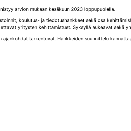
ynnistyy arvion mukaan kesäkuun 2023 loppupuolella.
toinnit, koulutus- ja tiedotushankkeet sekä osa kehittämish
aettavat yritysten kehittämistuet. Syksyllä aukeavat sekä y
n ajankohdat tarkentuvat. Hankkeiden suunnittelu kannattaa
Yhteystiedot
Kehittämisyhdistys Liiveri ry