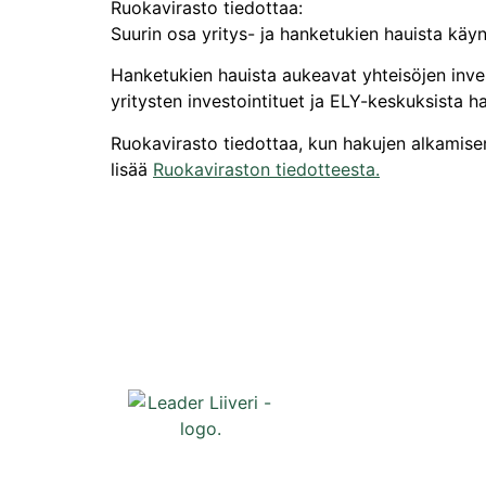
Ruokavirasto tiedottaa:
Suurin osa yritys- ja hanketukien hauista kä
Hanketukien hauista aukeavat yhteisöjen inves
yritysten investointituet ja ELY-keskuksista h
Ruokavirasto tiedottaa, kun hakujen alkamise
lisää
Ruokaviraston tiedotteesta.
Oikopolut
Etusivu