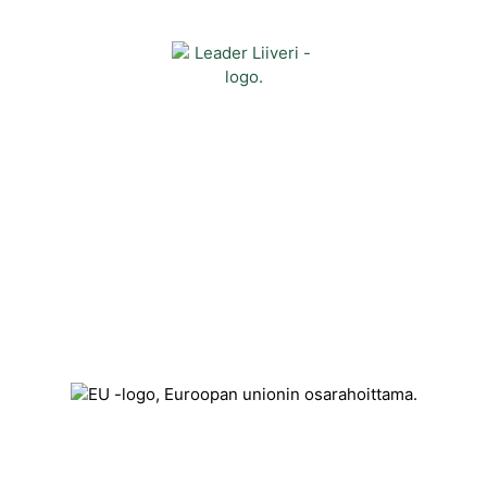
Yhteystiedot
Kehittämisyhdistys Liiveri ry
Könnintie 27
60800 Ilmajoki
toimisto@liiveri.net