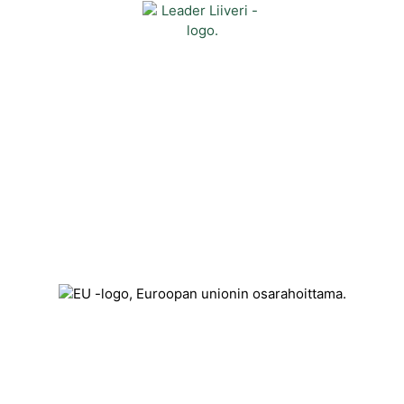
Yhteystiedot
Kehittämisyhdistys Liiveri ry
Könnintie 27
60800 Ilmajoki
toimisto@liiveri.net