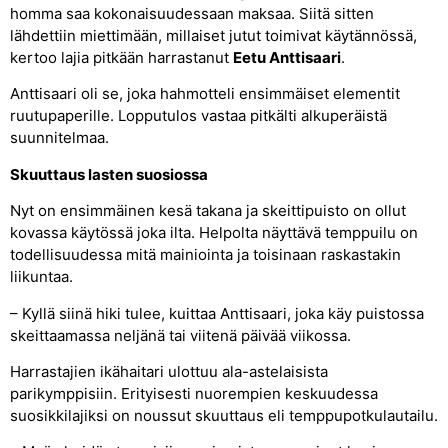
homma saa kokonaisuudessaan maksaa. Siitä sitten
lähdettiin miettimään, millaiset jutut toimivat käytännössä,
kertoo lajia pitkään harrastanut
Eetu Anttisaari
.
Anttisaari oli se, joka hahmotteli ensimmäiset elementit
ruutupaperille. Lopputulos vastaa pitkälti alkuperäistä
suunnitelmaa.
Skuuttaus lasten suosiossa
Nyt on ensimmäinen kesä takana ja skeittipuisto on ollut
kovassa käytössä joka ilta. Helpolta näyttävä temppuilu on
todellisuudessa mitä mainiointa ja toisinaan raskastakin
liikuntaa.
– Kyllä siinä hiki tulee, kuittaa Anttisaari, joka käy puistossa
skeittaamassa neljänä tai viitenä päivää viikossa.
Harrastajien ikähaitari ulottuu ala-astelaisista
parikymppisiin. Erityisesti nuorempien keskuudessa
suosikkilajiksi on noussut skuuttaus eli temppupotkulautailu.