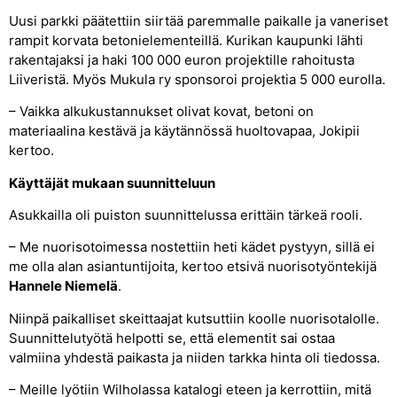
Uusi parkki päätettiin siirtää paremmalle paikalle ja vaneriset
rampit korvata betonielementeillä. Kurikan kaupunki lähti
rakentajaksi ja haki 100 000 euron projektille rahoitusta
Liiveristä. Myös Mukula ry sponsoroi projektia 5 000 eurolla.
– Vaikka alkukustannukset olivat kovat, betoni on
materiaalina kestävä ja käytännössä huoltovapaa, Jokipii
kertoo.
Käyttäjät mukaan suunnitteluun
Asukkailla oli puiston suunnittelussa erittäin tärkeä rooli.
– Me nuorisotoimessa nostettiin heti kädet pystyyn, sillä ei
me olla alan asiantuntijoita, kertoo etsivä nuorisotyöntekijä
Hannele Niemelä
.
Niinpä paikalliset skeittaajat kutsuttiin koolle nuorisotalolle.
Suunnittelutyötä helpotti se, että elementit sai ostaa
valmiina yhdestä paikasta ja niiden tarkka hinta oli tiedossa.
– Meille lyötiin Wilholassa katalogi eteen ja kerrottiin, mitä