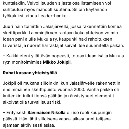
kuntalakiin. Velvollisuuden sijasta osallistamiseen voi
suhtautua myös mahdollisuutena. Silloin käytännön
työkaluksi taipuu Leader-hanke.
Juuri näin toimittiin Jalasjärvellä, jossa rakennettiin komea
skeittiparkki Lamminjärven rantaan koko yhteisön voimin.
Idean pani alulle Mukula ry, kaupunki haki rahoituksen
Liiveristä ja nuoret harrastajat saivat itse suunnitella paikan.
– Kaikki eteni yllättävän nopeasti, toteaa idean isä ja Mukula
ry:n monitoimimies
Mikko Jokipii
.
Rahat kasaan yhteistyöllä
Jokipii oli mukana silloinkin, kun Jalasjärvelle rakennettiin
ensimmäinen skeittipuisto vuonna 2000. Vanha paikka oli
kuitenkin tullut tiensä päähän ja ränsistyneet elementit
alkoivat olla turvallisuusriski.
– Erityisesti
Savinaisen Nikolla
oli iso rooli kaupungin
päässä. Hän lähti silloisena vapaa-aikasuunnittelijana
ajamaan aktiivisesti asiaa.