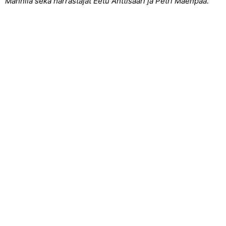
Mannila sekä harrastajat Eetu Anttisaari ja Petri Mäenpää.
Yhteystiedot
Kehittämisyhdistys Liiveri ry
Könnintie 27
60800 Ilmajoki
toimisto@liiveri.net