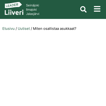
Seinäjoki
Ilmajoki
Jalasjärvi
Etusivu
/
Uutiset
/
Miten osallistaa asukkaat?