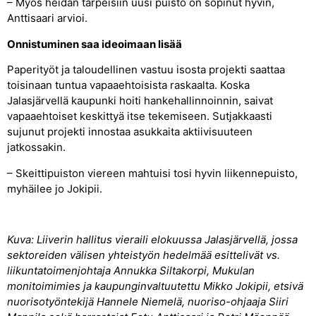
– Myös heidän tarpeisiin uusi puisto on sopinut hyvin,
Anttisaari arvioi.
Onnistuminen saa ideoimaan lisää
Paperityöt ja taloudellinen vastuu isosta projekti saattaa
toisinaan tuntua vapaaehtoisista raskaalta. Koska
Jalasjärvellä kaupunki hoiti hankehallinnoinnin, saivat
vapaaehtoiset keskittyä itse tekemiseen. Sutjakkaasti
sujunut projekti innostaa asukkaita aktiivisuuteen
jatkossakin.
– Skeittipuiston viereen mahtuisi tosi hyvin liikennepuisto,
myhäilee jo Jokipii.
Kuva: Liiverin hallitus vieraili elokuussa Jalasjärvellä, jossa
sektoreiden välisen yhteistyön hedelmää esittelivät vs.
liikuntatoimenjohtaja Annukka Siltakorpi, Mukulan
monitoimimies ja kaupunginvaltuutettu Mikko Jokipii, etsivä
nuorisotyöntekijä Hannele Niemelä, nuoriso-ohjaaja Siiri