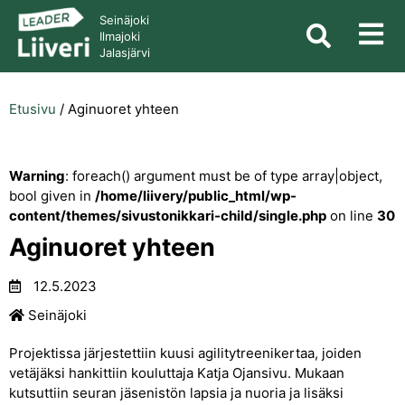
Seinäjoki
Ilmajoki
Jalasjärvi
Etusivu
/
Aginuoret yhteen
Warning
: foreach() argument must be of type array|object,
bool given in
/home/liivery/public_html/wp-
content/themes/sivustonikkari-child/single.php
on line
30
Aginuoret yhteen
12.5.2023
Seinäjoki
Projektissa järjestettiin kuusi agilitytreenikertaa, joiden
vetäjäksi hankittiin kouluttaja Katja Ojansivu. Mukaan
kutsuttiin seuran jäsenistön lapsia ja nuoria ja lisäksi