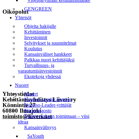
Viljelijäryhmän kehittämishanke
GENGREEN
Oikopolut
Yhteisöt
Etusivu
Ohjeita hakijalle
Kehittäminen
Uutiset
Investoinnit
Selvitykset ja suunnitelmat
Tapahtumat
Koulutus
Kansainväliset hankkeet
Liiveri
Palkkaa nuori kehittäjäksi
Turvallisuus- ja
Yhteystiedot
varautumisinvestoinnit
Ekotekoja yhdessä
Tilaa uutiskirje
Nuoret
Yhteystiedot
Nuoret
Kehittämisyhdistys Liiveri ry
Nuoriso-Leader porukat
Könnintie 27
Nuoriso-Leader-yrittäjät
60800 Ilmajoki
Nuorisojaosto
toimisto@liiveri.net
Nuoret mukaan toimintaan – viisi
ideaa
Kansainvälisyys
SaYouth