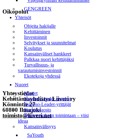
Viljelijäryhmän kehittämishanke
GENGREEN
Oikopolut
Yhteisöt
Etusivu
Ohjeita hakijalle
Kehittäminen
Uutiset
Investoinnit
Selvitykset ja suunnitelmat
Tapahtumat
Koulutus
Kansainväliset hankkeet
Liiveri
Palkkaa nuori kehittäjäksi
Turvallisuus- ja
Yhteystiedot
varautumisinvestoinnit
Ekotekoja yhdessä
Tilaa uutiskirje
Nuoret
Yhteystiedot
Nuoret
Kehittämisyhdistys Liiveri ry
Nuoriso-Leader porukat
Könnintie 27
Nuoriso-Leader-yrittäjät
60800 Ilmajoki
Nuorisojaosto
toimisto@liiveri.net
Nuoret mukaan toimintaan – viisi
ideaa
Kansainvälisyys
SaYouth