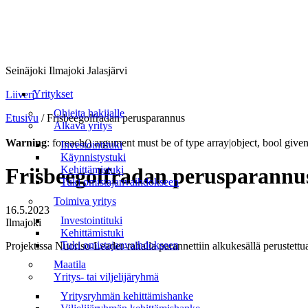
Seinäjoki Ilmajoki Jalasjärvi
Valikko
Yritykset
Liiveri
Ohjeita hakijalle
Etusivu
/
Frisbeegolfradan perusparannus
Alkava yritys
Warning
: foreach() argument must be of type array|object, bool give
Investointituki
Käynnistystuki
Kehittämistuki
Frisbeegolfradan perusparannu
Tuki omistajanvaihdokseen
Toimiva yritys
16.5.2023
Investointituki
Ilmajoki
Kehittämistuki
Tuki omistajanvaihdokseen
Projektissa Nuoriso-Leader-rahalla parannettiin alkukesällä perustettu
Maatila
Yritys- tai viljelijäryhmä
Yritysryhmän kehittämishanke