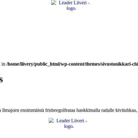
n in
/home/liivery/public_html/wp-content/themes/sivustonikkari-chi
s
a Ilmajoen ensimmäistä frisbeegolfrataa hankkimalla radalle kivituhkaa,