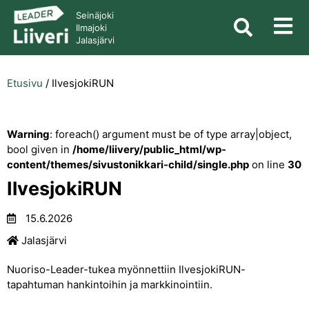
Seinäjoki
Ilmajoki
Jalasjärvi
Etusivu
/
IlvesjokiRUN
Warning
: foreach() argument must be of type array|object,
bool given in
/home/liivery/public_html/wp-
content/themes/sivustonikkari-child/single.php
on line
30
IlvesjokiRUN
15.6.2026
Jalasjärvi
Nuoriso-Leader-tukea myönnettiin IlvesjokiRUN-
tapahtuman hankintoihin ja markkinointiin.