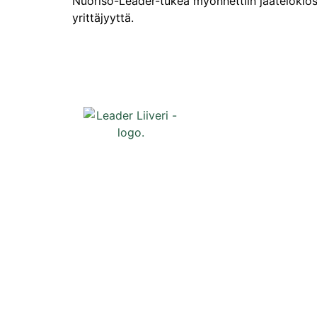
Nuoriso-Leader-tukea myönnettiin jäätelökiosk
yrittäjyyttä.
Oikopolut
Etusivu
Uutiset
Tapahtumat
Liiveri
Yhteystiedo
Tilaa uutiski