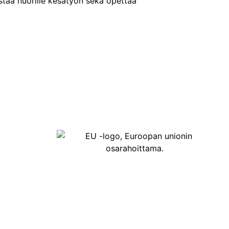
istaa nuorille kesätyön sekä opettaa