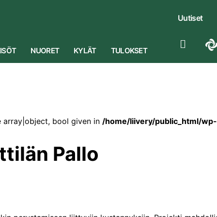
Uutiset
ISÖT
NUORET
KYLÄT
TULOKSET
 array|object, bool given in
/home/liivery/public_html/wp
tilän Pallo