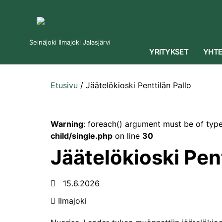
Seinäjoki Ilmajoki Jalasjärvi
YRITYKSET
YHTE
Etusivu
/
Jäätelökioski Penttilän Pallo
Warning
: foreach() argument must be of type
child/single.php
on line
30
Jäätelökioski Pent
15.6.2026
Ilmajoki