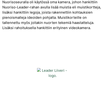
Nuorisoseuralla oli käytössä oma kamera, johon hankittiin
Nuoriso-Leader-rahan avulla lisää muistia eli muistikortteja,
lisäksi hankittiin legoja, joista rakennettiin kohtauksien
pienoismalleja ideoiden pohjalta. Muistikorteille on
tallennettu myös joitakin nuorten tekemiä haastatteluja.
Lisäksi rahoituksella hankittiin erityinen videokamera.
Yhteystiedot
Kehittämisyhdistys Liiveri ry
Könnintie 27