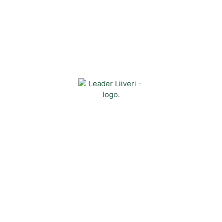
Yhteystiedot
Kehittämisyhdistys Liiveri ry
Könnintie 27
60800 Ilmajoki
toimisto@liiveri.net