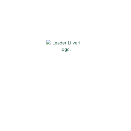
Yhteystiedot
Kehittämisyhdistys Liiveri ry
Könnintie 27
60800 Ilmajoki
toimisto@liiveri.net