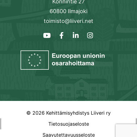
Könnintie 27
60800 Ilmajoki
toimisto@liiveri.net
© 2026 Kehittämisyhdistys Liiveri ry
Tietosuojaseloste
Saavutettavuusseloste