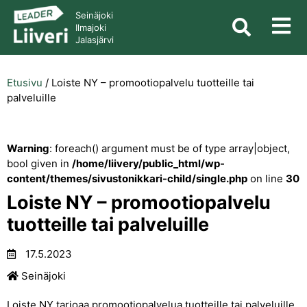
Seinäjoki
Ilmajoki
Jalasjärvi
Etusivu
/
Loiste NY – promootiopalvelu tuotteille tai
palveluille
Warning
: foreach() argument must be of type array|object,
bool given in
/home/liivery/public_html/wp-
content/themes/sivustonikkari-child/single.php
on line
30
Loiste NY – promootiopalvelu
tuotteille tai palveluille
17.5.2023
Seinäjoki
Loiste NY tarjoaa promootiopalvelua tuotteille tai palveluille.