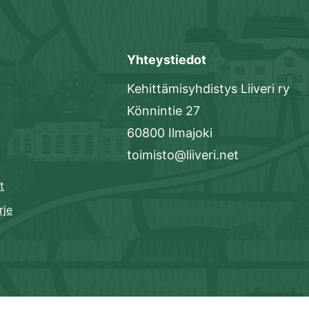
Yhteystiedot
Kehittämisyhdistys Liiveri ry
Könnintie 27
60800 Ilmajoki
toimisto@liiveri.net
t
rje