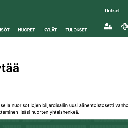
Uutiset
ISÖT
NUORET
KYLÄT
TULOKSET
ytää
ella nuorisotilojen biljardisaliin uusi äänentoistosetti vanh
ttaminen lisäsi nuorten yhteishenkeä.