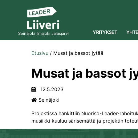
YRITYKSET
YHTE
Seinäjoki Ilmajoki Jalasjärvi
Etusivu
/
Musat ja bassot jytää
Musat ja bassot j
12.5.2023
Seinäjoki
Projektissa hankittiin Nuoriso-Leader-rahoituks
musiikki kuuluu särisemättä ja projektin toteu