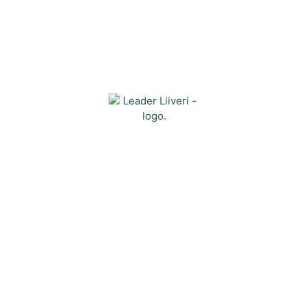
Yhteystiedot
Kehittämisyhdistys Liiveri ry
Könnintie 27
60800 Ilmajoki
toimisto@liiveri.net