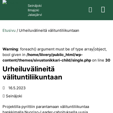
Seinäjoki
Ilmajoki
Jalasjärvi
Etusivu
/
Urheiluvälineitä välituntiliikuntaan
Warning
: foreach() argument must be of type array|object,
bool given in
/home/liivery/public_html/wp-
content/themes/sivustonikkari-child/single.php
on line
30
Urheiluvälineitä
välituntiliikuntaan
16.5.2023
Seinäjoki
Projektilla pyrittiin parantamaan välituntiliikuntaa
hankkimalla Nuoriso-Leader-rahoituksella uusia