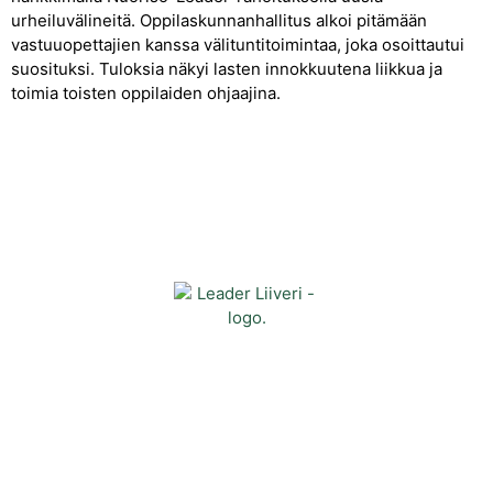
urheiluvälineitä. Oppilaskunnanhallitus alkoi pitämään
vastuuopettajien kanssa välituntitoimintaa, joka osoittautui
suosituksi. Tuloksia näkyi lasten innokkuutena liikkua ja
toimia toisten oppilaiden ohjaajina.
Yhteystiedot
Kehittämisyhdistys Liiveri ry
Könnintie 27
60800 Ilmajoki