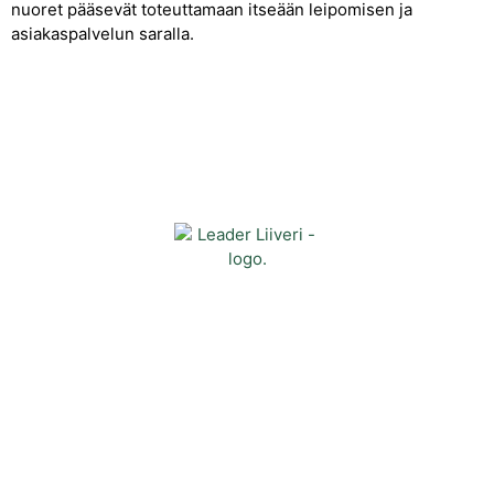
nuoret pääsevät toteuttamaan itseään leipomisen ja
asiakaspalvelun saralla.
Yhteystiedot
Kehittämisyhdistys Liiveri ry
Könnintie 27
60800 Ilmajoki
toimisto@liiveri.net