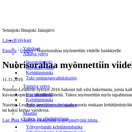
Seinäjoki Ilmajoki Jalasjärvi
Valikko
Yritykset
Liiveri
Yritykset
Etusivu
/
Uutiset
/
Nuorisorahaa myönnettiin viidelle hankkeelle
Alkava yritys
Investointituki
Nuorisorahaa myönnettiin viide
Käynnistystuki
Kehittämistuki
Tuki omistajanvaihdokseen
11.11.2016
Toimiva yritys
Nuoriso-Leaderin syksyn 2016 hakuun tuli viisi hakemusta, joista kai
Investointituki
kuvauskopteri ja ulkoiluvälineitä. Tukea myönnettiin myös tapahtuman
Kehittämistuki
Nuoriso-Leaderin tavoitteena on saada nuoria mukaan kehittämistyöhön j
Tuki omistajanvaihdokseen
tai kaksi kertaa vuodessa.
Maatila
Yritys- tai viljelijäryhmä
Lue lisää Nuoriso-Leaderistä ja myönnetyistä tuista.
Yritysryhmän kehittämishanke