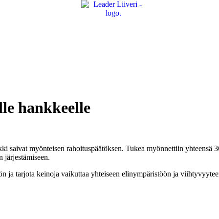
lle hankkeelle
kki saivat myönteisen rahoituspäätöksen. Tukea myönnettiin yhteensä 366
 järjestämiseen.
a tarjota keinoja vaikuttaa yhteiseen elinympäristöön ja viihtyvyyteen.