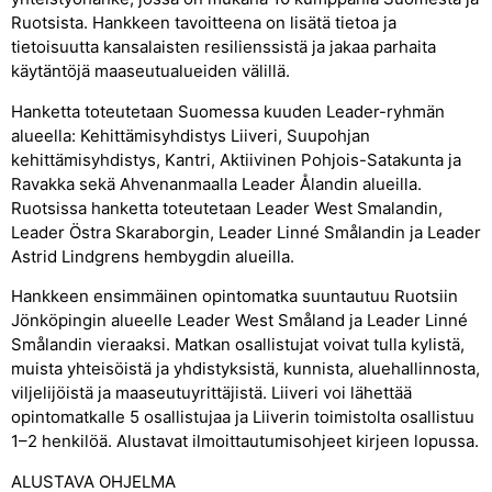
Ruotsista. Hankkeen tavoitteena on lisätä tietoa ja
tietoisuutta kansalaisten resilienssistä ja jakaa parhaita
käytäntöjä maaseutualueiden välillä.
Hanketta toteutetaan Suomessa kuuden Leader-ryhmän
alueella: Kehittämisyhdistys Liiveri, Suupohjan
kehittämisyhdistys, Kantri, Aktiivinen Pohjois-Satakunta ja
Ravakka sekä Ahvenanmaalla Leader Ålandin alueilla.
Ruotsissa hanketta toteutetaan Leader West Smalandin,
Leader Östra Skaraborgin, Leader Linné Smålandin ja Leader
Astrid Lindgrens hembygdin alueilla.
Hankkeen ensimmäinen opintomatka suuntautuu Ruotsiin
Jönköpingin alueelle Leader West Småland ja Leader Linné
Smålandin vieraaksi. Matkan osallistujat voivat tulla kylistä,
muista yhteisöistä ja yhdistyksistä, kunnista, aluehallinnosta,
viljelijöistä ja maaseutuyrittäjistä. Liiveri voi lähettää
opintomatkalle 5 osallistujaa ja Liiverin toimistolta osallistuu
1–2 henkilöä. Alustavat ilmoittautumisohjeet kirjeen lopussa.
ALUSTAVA OHJELMA