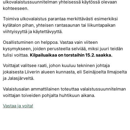
ulkovalaistussuunnitelman yhteisessä käytössä olevaan
kohteeseen.
Toimiva ulkovalaistus parantaa merkittävästi esimerkiksi
kylätalon pihan, yhteisen rantasaunan tai liikuntapaikan
viihtyisyyttä ja käytettävyyttä.
Osallistuminen on helppoa. Vastaa vain viiteen
kysymykseen, joiden perusteella selviää, miksi juuri teidän
tulisi voittaa.
Kilpailuaikaa on torstaihin 15.2. saakka.
Voittajat valitsee raati, johon kuuluu tekninen johtaja
jokaisesta Liiverin alueen kunnasta, eli Seinäjoelta Ilmajoelta
ja Jalasjärveltä.
Valaistusalan ammattilainen toteuttaa valaistussuunnitelman
voittajan toiveiden pohjalta huhtikuun aikana.
Vastaa ja voita!