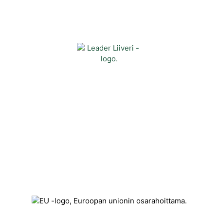
Yhteystiedot
Kehittämisyhdistys Liiveri ry
Könnintie 27
60800 Ilmajoki
toimisto@liiveri.net