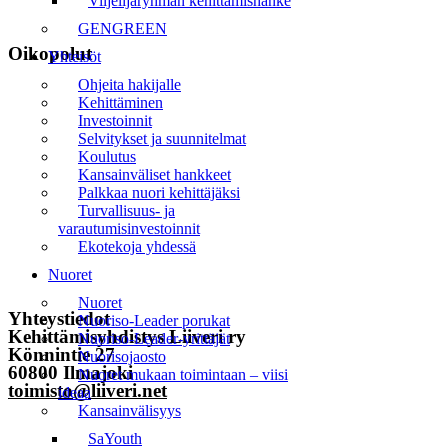
Viljelijäryhmän kehittämishanke
GENGREEN
Oikopolut
Yhteisöt
Ohjeita hakijalle
Etusivu
Kehittäminen
Investoinnit
Uutiset
Selvitykset ja suunnitelmat
Koulutus
Tapahtumat
Kansainväliset hankkeet
Palkkaa nuori kehittäjäksi
Liiveri
Turvallisuus- ja
varautumisinvestoinnit
Yhteystiedot
Ekotekoja yhdessä
Nuoret
Tilaa uutiskirje
Nuoret
Yhteystiedot
Nuoriso-Leader porukat
Kehittämisyhdistys Liiveri ry
Nuoriso-Leader-yrittäjät
Könnintie 27
Nuorisojaosto
60800 Ilmajoki
Nuoret mukaan toimintaan – viisi
toimisto@liiveri.net
ideaa
Kansainvälisyys
SaYouth