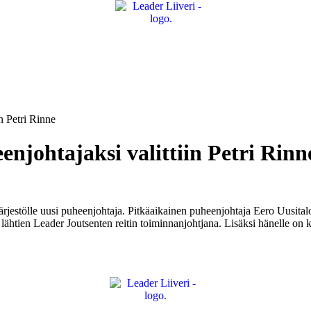
n Petri Rinne
njohtajaksi valittiin Petri Rinn
jestölle uusi puheenjohtaja. Pitkäaikainen puheenjohtaja Eero Uusitalo 
ähtien Leader Joutsenten reitin toiminnanjohtjana. Lisäksi hänelle on k