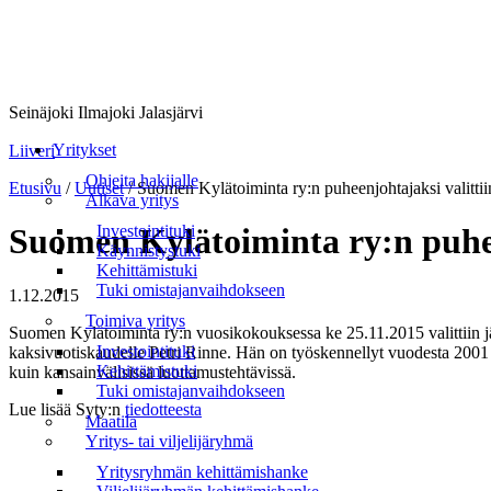
Seinäjoki Ilmajoki Jalasjärvi
Valikko
Yritykset
Liiveri
Ohjeita hakijalle
Etusivu
/
Uutiset
/
Suomen Kylätoiminta ry:n puheenjohtajaksi valittii
Alkava yritys
Investointituki
Suomen Kylätoiminta ry:n puhee
Käynnistystuki
Kehittämistuki
Tuki omistajanvaihdokseen
1.12.2015
Toimiva yritys
Suomen Kylätoiminta ry:n vuosikokouksessa ke 25.11.2015 valittiin jär
Investointituki
kaksivuotiskaudelle Petri Rinne. Hän on työskennellyt vuodesta 2001 l
Kehittämistuki
kuin kansainvälisissä luottamustehtävissä.
Tuki omistajanvaihdokseen
Lue lisää Syty:n
tiedotteesta
Maatila
Yritys- tai viljelijäryhmä
Yritysryhmän kehittämishanke