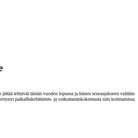
e
jättää tehtävät tämän vuoden lopussa ja hänen seuraajakseen valittiin
ertynyt paikalliskehittämis- ja vaikuttamiskokemusta niin kotimaisissa