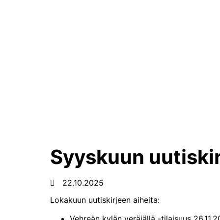
Syyskuun uutiskir
22.10.2025
Lokakuun uutiskirjeen aiheita:
Vehreän kylän veräjällä -tilaisuus 26.11.