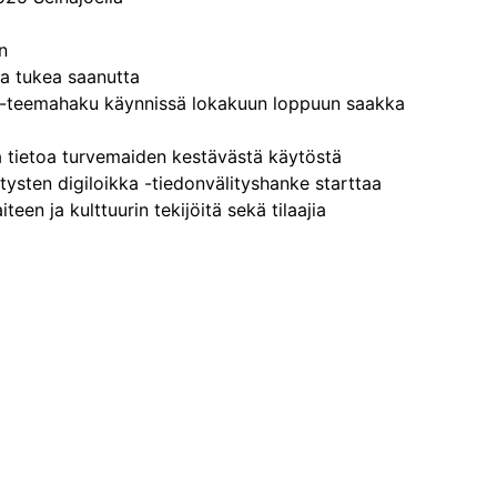
n
ta tukea saanutta
er-teemahaku käynnissä lokakuun loppuun saakka
a tietoa turvemaiden kestävästä käytöstä
itysten digiloikka -tiedonvälityshanke starttaa
teen ja kulttuurin tekijöitä sekä tilaajia