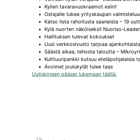
Kylien tavaravuokraamot esiin!
Ostajalle tukea yrityskaupan valmisteluu
Katso lista rahoitusta saaneista – 19 uut
Kylä nuorten näköiseksi! Nuoriso-Lead
Hallituksen tulevat kokoukset
Uusi verkkosivusto tarjoaa ajankohtaist
Säästä aikaa, tehosta taloutta – Mikroyr
Kulttuuripankki kutsuu eteläpohjalaisia tai
Avoimet joulukylät tulee taas
Uutiskirjeen pääset lukemaan täällä.