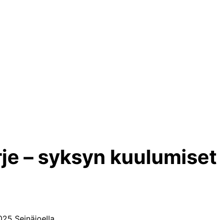
je – syksyn kuulumiset
2025 Seinäjoella