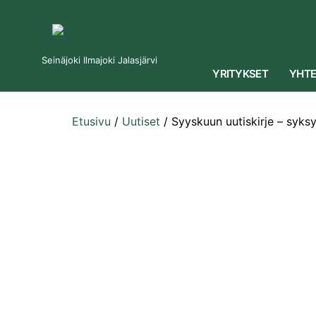
Seinäjoki Ilmajoki Jalasjärvi
YRITYKSET
YHTE
Etusivu
/
Uutiset
/
Syyskuun uutiskirje – syks