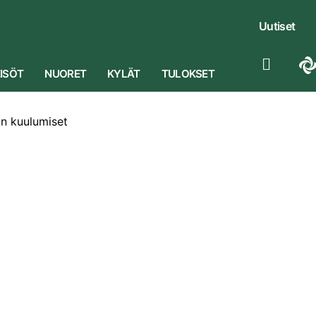
Uutiset
ISÖT
NUORET
KYLÄT
TULOKSET
yn kuulumiset