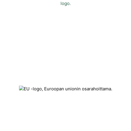
Yhteystiedot
Kehittämisyhdistys Liiveri ry
Könnintie 27
60800 Ilmajoki
toimisto@liiveri.net