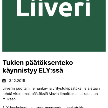
Tukien päätöksenteko
käynnistyy ELY:ssä
3.12.2015
Liiverin puoltamille hanke- ja yritystukipäätöksille aletaan
tehdä viranomaispäätöksiä Mavin ilmoittaman aikataulun
mukaan:
ELY-keskukset aloittavat maaseudun hanketukien