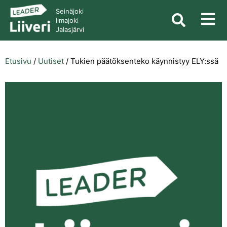
Seinäjoki
Ilmajoki
Jalasjärvi
Etusivu
/
Uutiset
/
Tukien päätöksenteko käynnistyy ELY:ssä