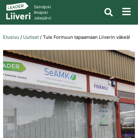
Seinäjoki
Ilmajoki
Jalasjärvi
Etusivu
/
Uutiset
/
Tule Formuun tapaamaan Liiverin väkeä!