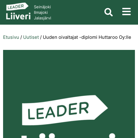
Seinäjoki
Ilmajoki
Jalasjärvi
Etusivu
/
Uutiset
/
Uuden oivaltajat -diplomi Huttaroo Oy:lle