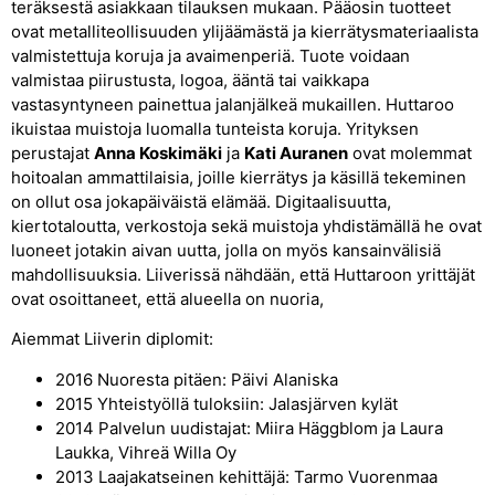
teräksestä asiakkaan tilauksen mukaan. Pääosin tuotteet
ovat metalliteollisuuden ylijäämästä ja kierrätysmateriaalista
valmistettuja koruja ja avaimenperiä. Tuote voidaan
valmistaa piirustusta, logoa, ääntä tai vaikkapa
vastasyntyneen painettua jalanjälkeä mukaillen. Huttaroo
ikuistaa muistoja luomalla tunteista koruja. Yrityksen
perustajat
Anna Koskimäki
ja
Kati Auranen
ovat molemmat
hoitoalan ammattilaisia, joille kierrätys ja käsillä tekeminen
on ollut osa jokapäiväistä elämää. Digitaalisuutta,
kiertotaloutta, verkostoja sekä muistoja yhdistämällä he ovat
luoneet jotakin aivan uutta, jolla on myös kansainvälisiä
mahdollisuuksia. Liiverissä nähdään, että Huttaroon yrittäjät
ovat osoittaneet, että alueella on nuoria,
Aiemmat Liiverin diplomit:
2016 Nuoresta pitäen: Päivi Alaniska
2015 Yhteistyöllä tuloksiin: Jalasjärven kylät
2014 Palvelun uudistajat: Miira Häggblom ja Laura
Laukka, Vihreä Willa Oy
2013 Laajakatseinen kehittäjä: Tarmo Vuorenmaa