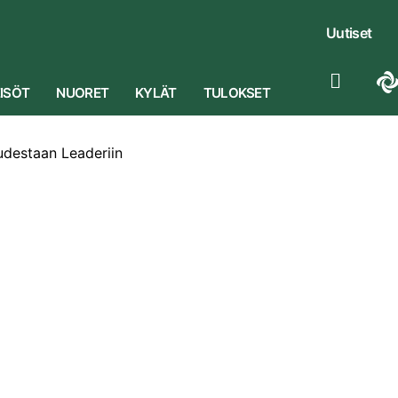
Uutiset
ISÖT
NUORET
KYLÄT
TULOKSET
udestaan Leaderiin