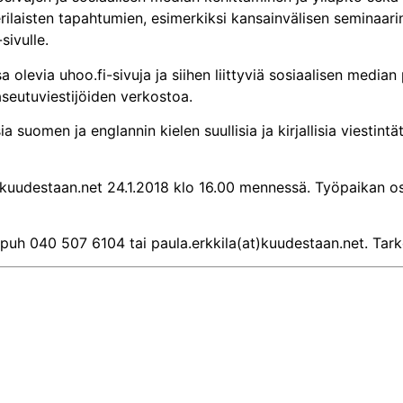
rilaisten tapahtumien, esimerkiksi kansainvälisen seminaarin
sivulle.
evia uhoo.fi-sivuja ja siihen liittyviä sosiaalisen median pal
eutuviestijöiden verkostoa.
a suomen ja englannin kielen suullisia ja kirjallisia viestin
kuudestaan.net 24.1.2018 klo 16.00 mennessä. Työpaikan oso
 puh 040 507 6104 tai paula.erkkila(at)kuudestaan.net. Tarke