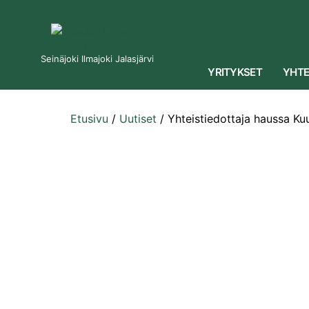
Seinäjoki Ilmajoki Jalasjärvi
YRITYKSET
YHTE
Etusivu
/
Uutiset
/
Yhteistiedottaja haussa Ku