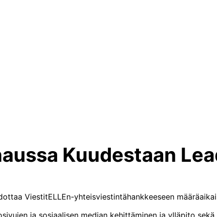
 haussa Kuudestaan Lea
ottaa ViestitELLEn-yhteisviestintähankkeeseen määräaikai
sivujen ja sosiaalisen median kehittäminen ja ylläpito sekä