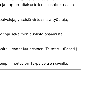
 ja pop up -tilaisuuksien suunnittelussa ja
veluja, yhteisiä virtuaalisia työtiloja,
tätaitoja sekä monipuolista osaamista
ite: Leader Kuudestaan, Taitotie 1 (Fasadi),
mpi ilmoitus on Te-palvelujen sivuilla.