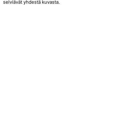
selviävät yhdestä kuvasta.
Yhteystiedot
Kehittämisyhdistys Liiveri ry
Könnintie 27
60800 Ilmajoki
toimisto@liiveri.net