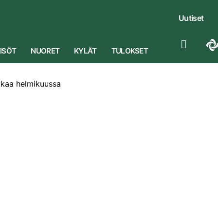
Uutiset
ISÖT
NUORET
KYLÄT
TULOKSET
lkaa helmikuussa