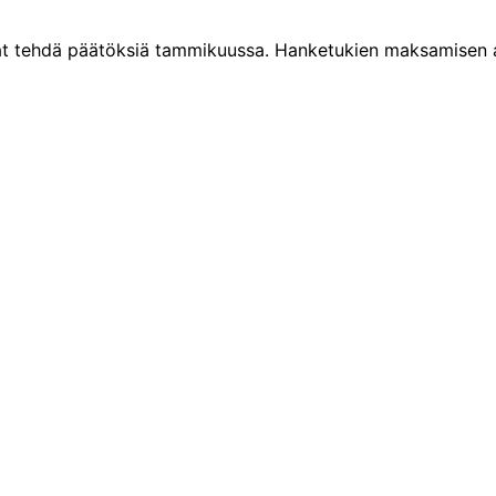
at tehdä päätöksiä tammikuussa. Hanketukien maksamisen
Yhteystiedot
Kehittämisyhdistys Liiveri ry
Könnintie 27
60800 Ilmajoki
toimisto@liiveri.net
t
rje