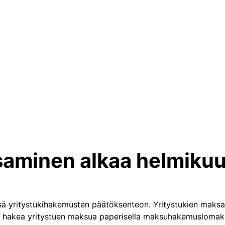
saminen alkaa helmiku
ssä yritystukihakemusten päätöksenteon. Yritystukien maksa
i hakea yritystuen maksua paperisella maksuhakemuslomakk