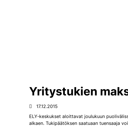
Yritystukien mak
17.12.2015
ELY-keskukset aloittavat joulukuun puoliväli
alkaen. Tukipäätöksen saatuaan tuensaaja vo