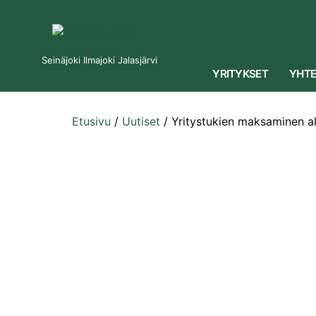
Seinäjoki Ilmajoki Jalasjärvi
YRITYKSET
YHTE
Etusivu
/
Uutiset
/
Yritystukien maksaminen a