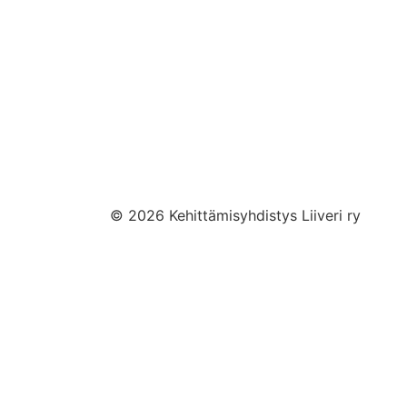
Liiveri
Yhteystiedo
Tilaa uutiski
© 2026 Kehittämisyhdistys Liiveri ry