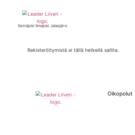
Seinäjoki Ilmajoki Jalasjärvi
YRITYKSET
YHTE
Rekisteröitymistä ei tällä hetkellä sallita.
Oikopolut
Etusivu
Uutiset
Tapahtuma