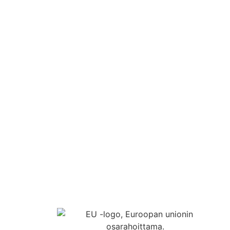
Tapahtumat
Liiveri
Yhteystiedot
FI