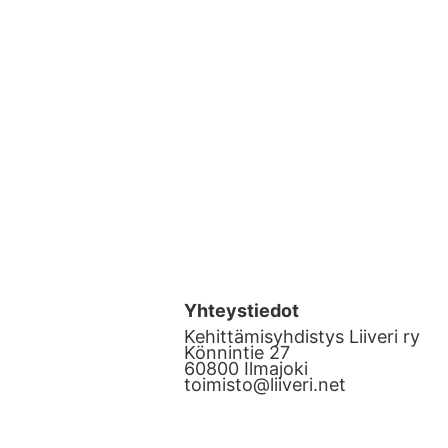
Uutiset
ISÖT
NUORET
KYLÄT
TULOKSET
Yhteystiedot
Kehittämisyhdistys Liiveri ry
Könnintie 27
60800 Ilmajoki
toimisto@liiveri.net
t