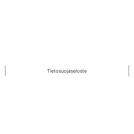
t
rje
Tietosuojaseloste