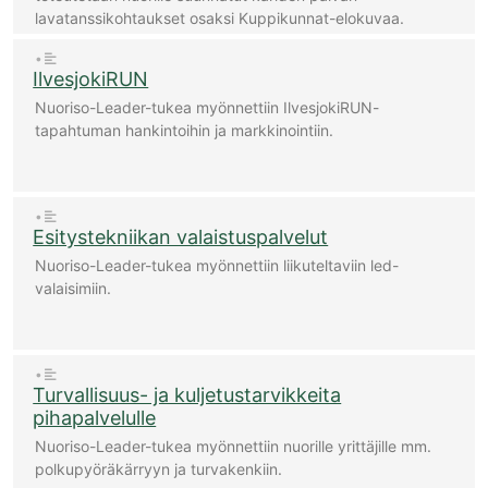
lavatanssikohtaukset osaksi Kuppikunnat-elokuvaa.
•
IlvesjokiRUN
Nuoriso-Leader-tukea myönnettiin IlvesjokiRUN-
tapahtuman hankintoihin ja markkinointiin.
•
Esitystekniikan valaistuspalvelut
Nuoriso-Leader-tukea myönnettiin liikuteltaviin led-
valaisimiin.
•
Turvallisuus- ja kuljetustarvikkeita
pihapalvelulle
Nuoriso-Leader-tukea myönnettiin nuorille yrittäjille mm.
polkupyöräkärryyn ja turvakenkiin.