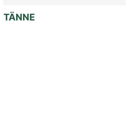
TÄNNE
Yhteystiedot
Kehittämisyhdistys Liiveri ry