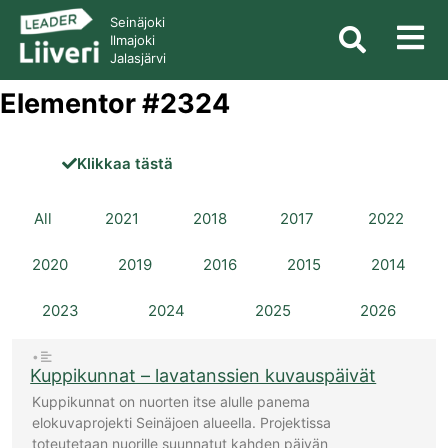
Seinäjoki
Ilmajoki
Jalasjärvi
Elementor #2324
Klikkaa tästä
All
2021
2018
2017
2022
2020
2019
2016
2015
2014
2023
2024
2025
2026
•
Kuppikunnat – lavatanssien kuvauspäivät
Kuppikunnat on nuorten itse alulle panema
elokuvaprojekti Seinäjoen alueella. Projektissa
toteutetaan nuorille suunnatut kahden päivän