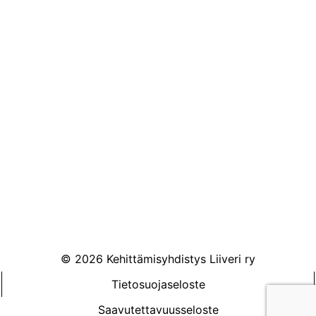
Könnintie 27
60800 Ilmajoki
toimisto@liiveri.net
© 2026 Kehittämisyhdistys Liiveri ry
Tietosuojaseloste
Saavutettavuusseloste