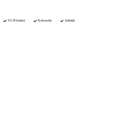
Päivitetty 14.6.2023
Yli 50 henkeä
Kokoustila
Juhlatila
Osoite