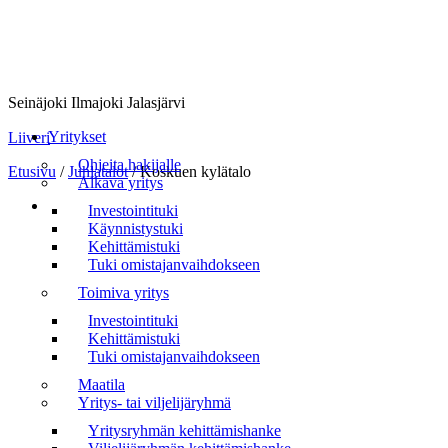
Seinäjoki Ilmajoki Jalasjärvi
Valikko
Yritykset
Liiveri
Ohjeita hakijalle
Etusivu
/
Juhlatalot
/
Koskuen kylätalo
Alkava yritys
Investointituki
Käynnistystuki
Kehittämistuki
Tuki omistajanvaihdokseen
Toimiva yritys
Investointituki
Kehittämistuki
Tuki omistajanvaihdokseen
Maatila
Yritys- tai viljelijäryhmä
Yritysryhmän kehittämishanke