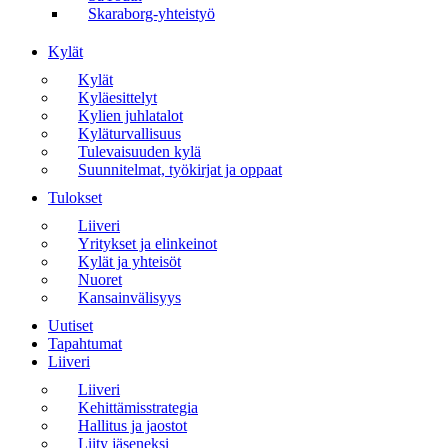
Skaraborg-yhteistyö
Kylät
Kylät
Kyläesittelyt
Kylien juhlatalot
Kyläturvallisuus
Tulevaisuuden kylä
Suunnitelmat, työkirjat ja oppaat
Tulokset
Liiveri
Yritykset ja elinkeinot
Kylät ja yhteisöt
Nuoret
Kansainvälisyys
Uutiset
Tapahtumat
Liiveri
Liiveri
Kehittämisstrategia
Hallitus ja jaostot
Liity jäseneksi