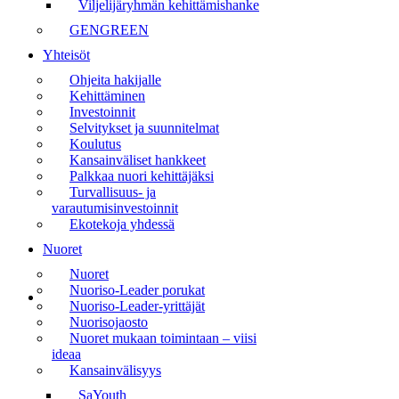
Viljelijäryhmän kehittämishanke
GENGREEN
Yhteisöt
Ohjeita hakijalle
Kehittäminen
Investoinnit
Selvitykset ja suunnitelmat
Koulutus
Kansainväliset hankkeet
Palkkaa nuori kehittäjäksi
Turvallisuus- ja
varautumisinvestoinnit
Ekotekoja yhdessä
Nuoret
Nuoret
Nuoriso-Leader porukat
Nuoriso-Leader-yrittäjät
Nuorisojaosto
Nuoret mukaan toimintaan – viisi
ideaa
Kansainvälisyys
SaYouth