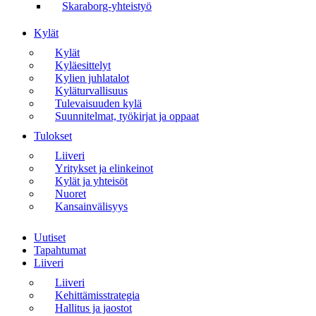
Skaraborg-yhteistyö
Kylät
Kylät
Kyläesittelyt
Kylien juhlatalot
Kyläturvallisuus
Tulevaisuuden kylä
Suunnitelmat, työkirjat ja oppaat
Tulokset
Liiveri
Yritykset ja elinkeinot
Kylät ja yhteisöt
Nuoret
Kansainvälisyys
Valikko
Uutiset
Tapahtumat
Liiveri
Liiveri
Kehittämisstrategia
Hallitus ja jaostot