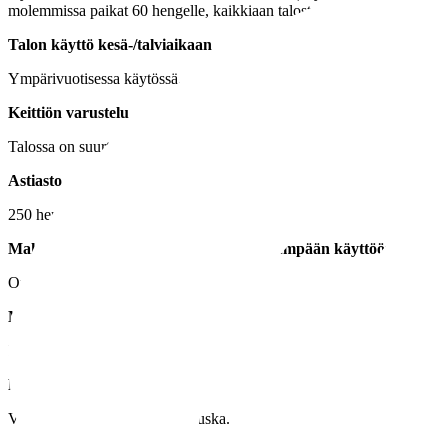
molemmissa paikat 60 hengelle, kaikkiaan talosta löytyy yli 200 istu
Talon käyttö kesä-/talviaikaan
Ympärivuotisessa käytössä.
Keittiön varustelu
Talossa on suurtalouskeittiö.
Astiasto
250 hengelle.
Mahdollisuus vuokrata osaa tilasta pienempään käyttöön
On mahdollista.
Majoitusmahdollisuus
Ei majoitusmahdollisuutta.
Muu varustelu
Valkokangas, TV, pyörätuoliliuska.