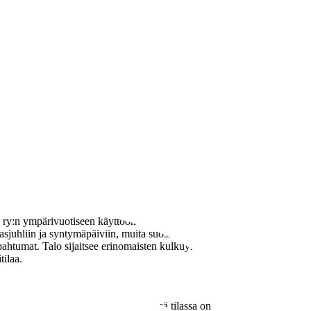
s ry:n ympärivuotiseen käyttöön soveltuva 600 hengen
asjuhliin ja syntymäpäiviin, muita suosittuja
ahtumat. Talo sijaitsee erinomaisten kulkuyhteyksien
tilaa.
on yläkahviossa ja toisessa erillisessä tilassa on