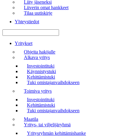
Liity jäseneksi
Liiverin omat hankkeet
Tilaa uutiskirje
Yhteystiedot
Valikko
Yritykset
Ohjeita hakijalle
Alkava yritys
Investointituki
Käynnistystuki
Kehittämistuki
Tuki omistajanvaihdokseen
Toimiva yritys
Investointituki
Kehittämistuki
Tuki omistajanvaihdokseen
Maatila
Yritys- tai viljelijäryhmä
Yritysryhmän kehittämishanke