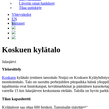
Liiverin omat hankkeet
Tilaa uutiskirje
Yhteystiedot
EN
Extranet
Koskuen kylätalo
Jalasjärvi
Yleisesittely
Koskuen
kylätalo (entinen tanssitalo Nuija) on Koskuen Kyläyhdisty
monitoimitalo. Talo on suosittu perhejuhlien pitopaikka häistä ylioppil
tapahtumia ovat huutokaupat, kevätmarkkinat ja pääsiäisen karaoketap
varrella 15 km Jalasjärven keskustasta etelään. Talolla on hyvin parkki
Tilan kapasiteetti
Kylätaloon saa ottaa 600 henkeä. Tanssisalin (näyttämöineen) lisäksi tal