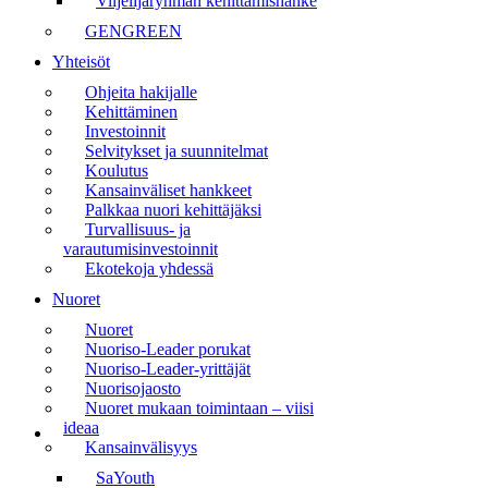
Viljelijäryhmän kehittämishanke
GENGREEN
Yhteisöt
Ohjeita hakijalle
Kehittäminen
Investoinnit
Selvitykset ja suunnitelmat
Koulutus
Kansainväliset hankkeet
Palkkaa nuori kehittäjäksi
Turvallisuus- ja
varautumisinvestoinnit
Ekotekoja yhdessä
Nuoret
Nuoret
Nuoriso-Leader porukat
Nuoriso-Leader-yrittäjät
Nuorisojaosto
Nuoret mukaan toimintaan – viisi
ideaa
Kansainvälisyys
SaYouth