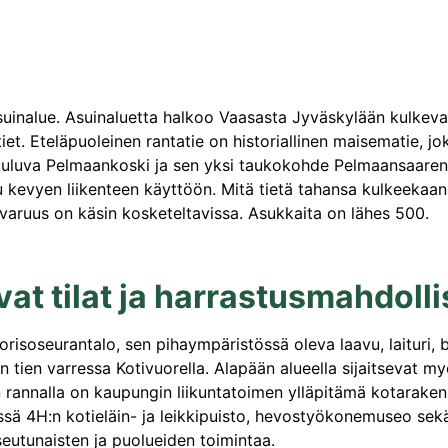
suinalue. Asuinaluetta halkoo Vaasasta Jyväskylään kulkeva S
iet. Eteläpuoleinen rantatie on historiallinen maisematie, j
e kuuluva Pelmaankoski ja sen yksi taukokohde Pelmaansaaren 
 kevyen liikenteen käyttöön. Mitä tietä tahansa kulkeekaan,
 avaruus on käsin kosketeltavissa. Asukkaita on lähes 500.
at tilat ja harrastusmahdoll
isoseurantalo, sen pihaympäristössä oleva laavu, laituri, bea
nisen tien varressa Kotivuorella. Alapään alueella sijaitsev
n rannalla on kaupungin liikuntatoimen ylläpitämä kotarake
ssä 4H:n kotieläin- ja leikkipuisto, hevostyökonemuseo sek
utunaisten ja puolueiden toimintaa.