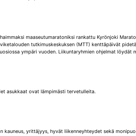
haimmaksi maaseutumaratoniksi rankattu Kyrönjoki Maraton. 
rviketalouden tutkimuskeskuksen (MTT) kenttäpäivät pidet
 suosiossa ympäri vuoden. Liikuntaryhmien ohjelmat löydät
udet asukkaat ovat lämpimästi tervetulleita.
kauneus, yrittäjyys, hyvät liikenneyhteydet sekä monipuolis