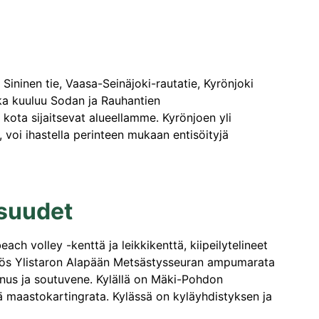
ininen tie, Vaasa-Seinäjoki-rautatie, Kyrönjoki
oka kuuluu Sodan ja Rauhantien
kota sijaitsevat alueellamme. Kyrönjoen yli
 voi ihastella perinteen mukaan entisöityjä
isuudet
ch volley -kenttä ja leikkikenttä, kiipeilytelineet
at myös Ylistaron Alapään Metsästysseuran ampumarata
nnus ja soutuvene. Kylällä on Mäki-Pohdon
ä maastokartingrata. Kylässä on kyläyhdistyksen ja