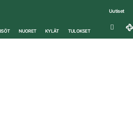
Uutiset
ISÖT
NUORET
KYLÄT
TULOKSET
Alapää (Isokylä)