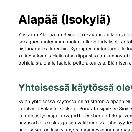
Alapää (Isokylä)
Ylistaron Alapää on Seinäjoen kaupungin läntisin a
sekä joen molemmin puolin kulkevat idylliset rantat
historiamatkailureittiin. Kyrönjoen melontareitill
kulkeva kaunis Heikkolan riippusilta on kunnostettu
pohjalaistaloja ja laajoja peltolakeuksia. Elämisen
Yhteisessä käytössä olev
Kylän yhteisessä käytössä on Ylistaron Alapään Nuor
ja talvisin valaistu kaukalo. Pururata sijaitsee Si
ja metsästysmaja Turvapirtti. Orisbergin tekojärve
hevosurheilukeskus ja sen välittömässä läheisyyde
nuorisoseuran lisäksi myös maamiesseuran ja maase