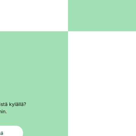
istä kylällä?
hin.
sä