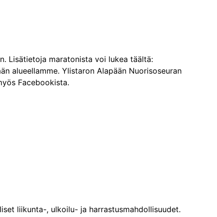
Lisätietoja maratonista voi lukea täältä:
ään alueellamme. Ylistaron Alapään Nuorisoseuran
 myös Facebookista.
et liikunta-, ulkoilu- ja harrastusmahdollisuudet.