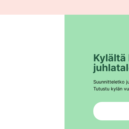
Kylältä
juhlata
Suunnitteletko ju
Tutustu kylän vuo