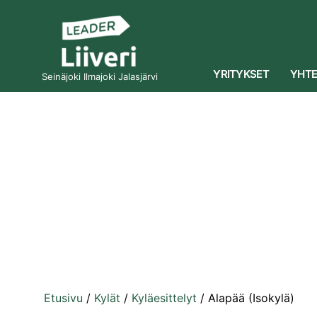
YRITYKSET
YHTE
Seinäjoki Ilmajoki Jalasjärvi
Etusivu
/
Kylät
/
Kyläesittelyt
/
Alapää (Isokylä)