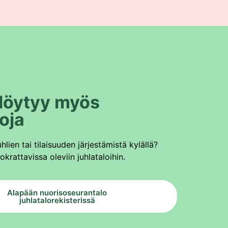
 löytyy myös
loja
hlien tai tilaisuuden järjestämistä kylällä?
krattavissa oleviin juhlataloihin.
Alapään nuorisoseurantalo
juhlatalorekisterissä