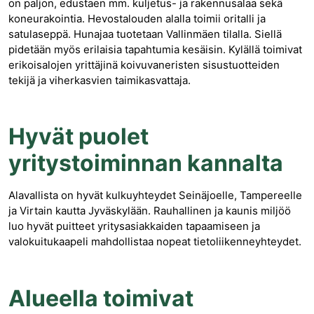
on paljon, edustaen mm. kuljetus- ja rakennusalaa sekä
koneurakointia. Hevostalouden alalla toimii oritalli ja
satulaseppä. Hunajaa tuotetaan Vallinmäen tilalla. Siellä
pidetään myös erilaisia tapahtumia kesäisin. Kylällä toimivat
erikoisalojen yrittäjinä koivuvaneristen sisustuotteiden
tekijä ja viherkasvien taimikasvattaja.
Hyvät puolet
yritystoiminnan kannalta
Alavallista on hyvät kulkuyhteydet Seinäjoelle, Tampereelle
ja Virtain kautta Jyväskylään. Rauhallinen ja kaunis miljöö
luo hyvät puitteet yritysasiakkaiden tapaamiseen ja
valokuitukaapeli mahdollistaa nopeat tietoliikenneyhteydet.
Alueella toimivat