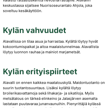
valaistu ratsastuskenttä hevosharrastajille. Alavallin
keskustassa sijaitsee Nuorisoseurantalo Ahjola, joka
soveltuu kesäkäyttöön.
Kylän vahvuudet
Alavallissa on tilaa asua ja harrastaa. Kylältä löytyy hyvät
kokoontumispaikat ja aitoa maalaistunnelmaa. Alavallista
löytyy luonnon rauhaa ja mainiot marjametsät.
Kylän erityispiirteet
Alavalli on ennen kaikkea maatalouskylä. Maidontuotanto on
suurin tuotantosuuntaus. Lisäksi kylältä löytyy
broilerikasvattamoja sekä lihakarja- ja sikatiloja. Myös
metsätalous on tärkeä elinkeino ja Jalasjärven asemalta
lastataan puutavaraa junanvaunuihin. Pienyrittäjiä kylässä