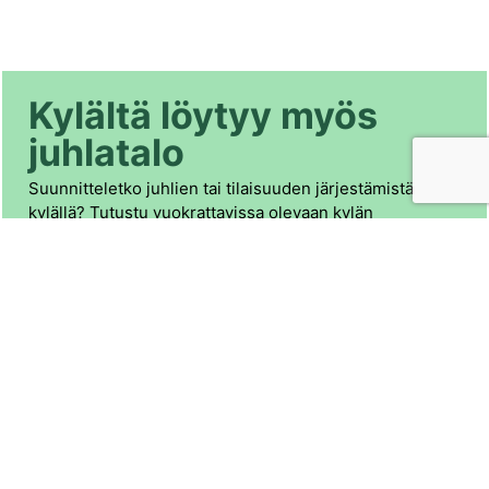
Kylältä löytyy myös
juhlatalo
Suunnitteletko juhlien tai tilaisuuden järjestämistä
kylällä? Tutustu vuokrattavissa olevaan kylän
juhlataloon.
Lue lisää juhlatalorekisteristä