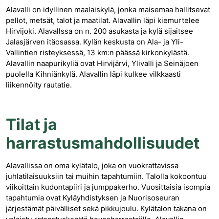
Alavalli on idyllinen maalaiskylä, jonka maisemaa hallitsevat
pellot, metsät, talot ja maatilat. Alavallin läpi kiemurtelee
Hirvijoki. Alavallssa on n. 200 asukasta ja kylä sijaitsee
Jalasjärven itäosassa. Kylän keskusta on Ala- ja Yli-
Vallintien risteyksessä, 13 km:n päässä kirkonkylästä.
Alavallin naapurikyliä ovat Hirvijärvi, Ylivalli ja Seinäjoen
puolella Kihniänkylä. Alavallin läpi kulkee vilkkaasti
liikennöity rautatie.
Tilat ja
harrastusmahdollisuudet
Alavallissa on oma kylätalo, joka on vuokrattavissa
juhlatilaisuuksiin tai muihin tapahtumiin. Talolla kokoontuu
viikoittain kudontapiiri ja jumppakerho. Vuosittaisia isompia
tapahtumia ovat Kyläyhdistyksen ja Nuorisoseuran
järjestämät päivälliset sekä pikkujoulu. Kylätalon takana on