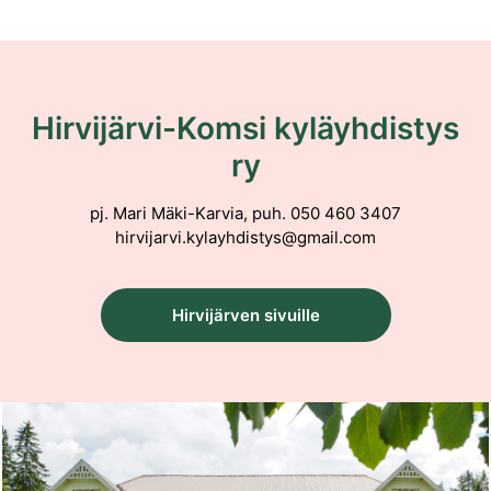
Hirvijärvi-Komsi kyläyhdistys
ry
pj. Mari Mäki-Karvia, puh. 050 460 3407
hirvijarvi.kylayhdistys@gmail.com
Hirvijärven sivuille