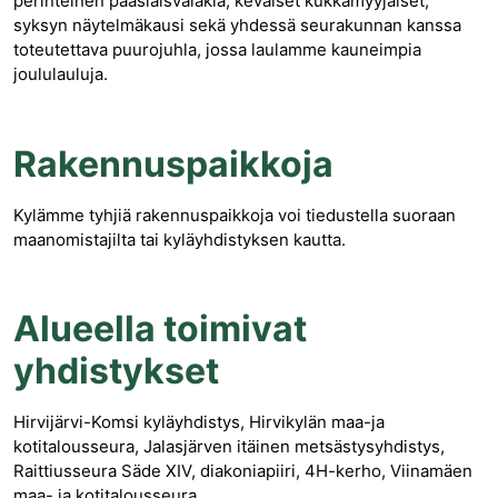
perinteinen pääsiäisvalakia, keväiset kukkamyyjäiset,
syksyn näytelmäkausi sekä yhdessä seurakunnan kanssa
toteutettava puurojuhla, jossa laulamme kauneimpia
joululauluja.
Rakennuspaikkoja
Kylämme tyhjiä rakennuspaikkoja voi tiedustella suoraan
maanomistajilta tai kyläyhdistyksen kautta.
Alueella toimivat
yhdistykset
Hirvijärvi-Komsi kyläyhdistys, Hirvikylän maa-ja
kotitalousseura, Jalasjärven itäinen metsästysyhdistys,
Raittiusseura Säde XIV, diakoniapiiri, 4H-kerho, Viinamäen
maa- ja kotitalousseura.