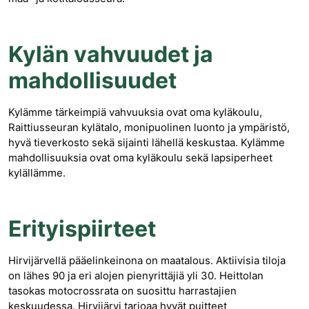
Kylän vahvuudet ja
mahdollisuudet
Kylämme tärkeimpiä vahvuuksia ovat oma kyläkoulu,
Raittiusseuran kylätalo, monipuolinen luonto ja ympäristö,
hyvä tieverkosto sekä sijainti lähellä keskustaa. Kylämme
mahdollisuuksia ovat oma kyläkoulu sekä lapsiperheet
kylällämme.
Erityispiirteet
Hirvijärvellä pääelinkeinona on maatalous. Aktiivisia tiloja
on lähes 90 ja eri alojen pienyrittäjiä yli 30. Heittolan
tasokas motocrossrata on suosittu harrastajien
keskuudessa. Hirvijärvi tarjoaa hyvät puitteet