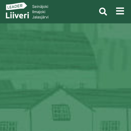
Seinäjoki
Ilmajoki
Jalasjärvi