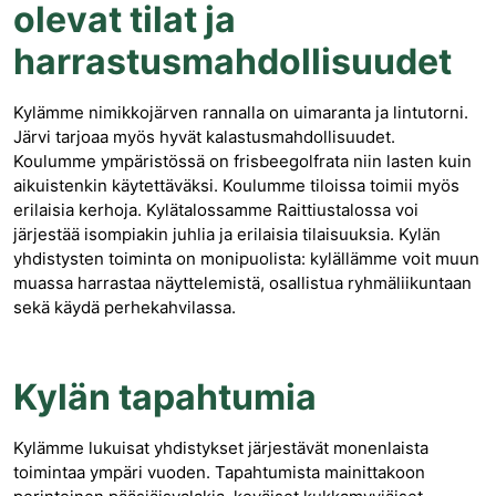
olevat tilat ja
harrastusmahdollisuudet
Kylämme nimikkojärven rannalla on uimaranta ja lintutorni.
Järvi tarjoaa myös hyvät kalastusmahdollisuudet.
Koulumme ympäristössä on frisbeegolfrata niin lasten kuin
aikuistenkin käytettäväksi. Koulumme tiloissa toimii myös
erilaisia kerhoja. Kylätalossamme Raittiustalossa voi
järjestää isompiakin juhlia ja erilaisia tilaisuuksia. Kylän
yhdistysten toiminta on monipuolista: kylällämme voit muun
muassa harrastaa näyttelemistä, osallistua ryhmäliikuntaan
sekä käydä perhekahvilassa.
Kylän tapahtumia
Kylämme lukuisat yhdistykset järjestävät monenlaista
toimintaa ympäri vuoden. Tapahtumista mainittakoon