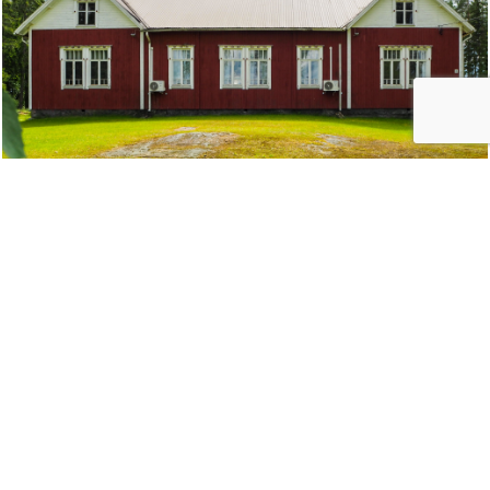
Kylältä löytyy myös
juhlatalo
Suunnitteletko juhlien tai tilaisuuden järjestämistä
kylällä? Tutustu vuokrattavissa olevaan kylän
juhlataloon.
Lue lisää juhlatalorekisteristä