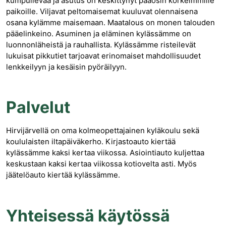
kumpuilevaa ja asutus on keskittynyt pääosin korkeimmille
paikoille. Viljavat peltomaisemat kuuluvat olennaisena
osana kylämme maisemaan. Maatalous on monen talouden
pääelinkeino. Asuminen ja eläminen kylässämme on
luonnonläheistä ja rauhallista. Kylässämme risteilevät
lukuisat pikkutiet tarjoavat erinomaiset mahdollisuudet
lenkkeilyyn ja kesäisin pyöräilyyn.
Palvelut
Hirvijärvellä on oma kolmeopettajainen kyläkoulu sekä
koululaisten iltapäiväkerho. Kirjastoauto kiertää
kylässämme kaksi kertaa viikossa. Asiointiauto kuljettaa
keskustaan kaksi kertaa viikossa kotiovelta asti. Myös
jäätelöauto kiertää kylässämme.
Yhteisessä käytössä