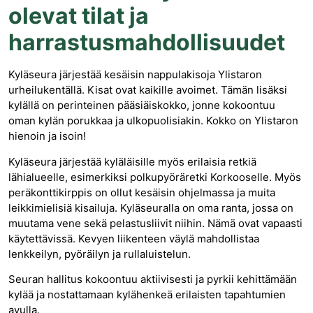
olevat tilat ja
harrastusmahdollisuudet
Kyläseura järjestää kesäisin nappulakisoja Ylistaron
urheilukentällä. Kisat ovat kaikille avoimet. Tämän lisäksi
kylällä on perinteinen pääsiäiskokko, jonne kokoontuu
oman kylän porukkaa ja ulkopuolisiakin. Kokko on Ylistaron
hienoin ja isoin!
Kyläseura järjestää kyläläisille myös erilaisia retkiä
lähialueelle, esimerkiksi polkupyöräretki Korkooselle. Myös
peräkonttikirppis on ollut kesäisin ohjelmassa ja muita
leikkimielisiä kisailuja. Kyläseuralla on oma ranta, jossa on
muutama vene sekä pelastusliivit niihin. Nämä ovat vapaasti
käytettävissä. Kevyen liikenteen väylä mahdollistaa
lenkkeilyn, pyöräilyn ja rullaluistelun.
Seuran hallitus kokoontuu aktiivisesti ja pyrkii kehittämään
kylää ja nostattamaan kylähenkeä erilaisten tapahtumien
avulla.