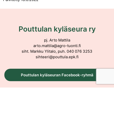
Pouttulan kyläseura ry
pj. Arto Mattila
arto.mattila@agro-tuonti.fi
siht. Markku Ylitalo, puh. 040 076 3253
sihteeri@pouttula.epk.fi
Pouttulan kyläseuran Facebook-ryhmä