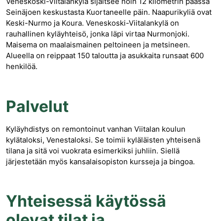
Veneskoski-Viitalankylä sijaitsee noin 12 kilometrin päässä
Seinäjoen keskustasta Kuortaneelle päin. Naapurikyliä ovat
Keski-Nurmo ja Koura. Veneskoski-Viitalankylä on
rauhallinen kyläyhteisö, jonka läpi virtaa Nurmonjoki.
Maisema on maalaismainen peltoineen ja metsineen.
Alueella on reippaat 150 taloutta ja asukkaita runsaat 600
henkilöä.
Palvelut
Kyläyhdistys on remontoinut vanhan Viitalan koulun
kylätaloksi, Venestaloksi. Se toimii kyläläisten yhteisenä
tilana ja sitä voi vuokrata esimerkiksi juhliin. Siellä
järjestetään myös kansalaisopiston kursseja ja bingoa.
Yhteisessä käytössä
olevat tilat ja