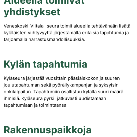
Alueella toimivat
yhdistykset
Veneskoski-Viitala -seura toimii alueella tehtävänään lisätä
kyläläisten viihtyvyyttä järjestämällä erilaisia tapahtumia ja
tarjoamalla harrastusmahdollisuuksia.
Kylän tapahtumia
Kyläseura järjestää vuosittain pääsiäiskokon ja suuren
joulutapahtuman sekä pyöräilykampanjan ja syksyisin
onkikilpailun. Tapahtumiin osallistuu kylällä suuri määrä
ihmisiä. Kyläseura pyrkii jatkuvasti uudistamaan
tapahtumiaan ja toimintaansa.
Rakennuspaikkoja