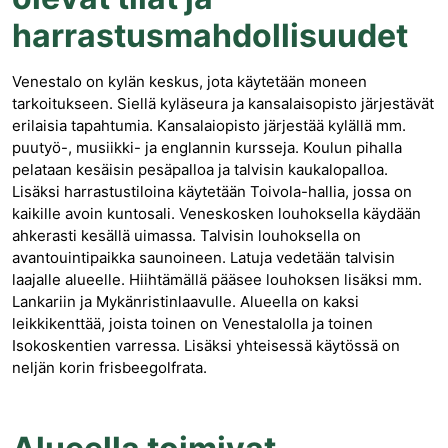
harrastusmahdollisuudet
Venestalo on kylän keskus, jota käytetään moneen
tarkoitukseen. Siellä kyläseura ja kansalaisopisto järjestävät
erilaisia tapahtumia. Kansalaiopisto järjestää kylällä mm.
puutyö-, musiikki- ja englannin kursseja. Koulun pihalla
pelataan kesäisin pesäpalloa ja talvisin kaukalopalloa.
Lisäksi harrastustiloina käytetään Toivola-hallia, jossa on
kaikille avoin kuntosali. Veneskosken louhoksella käydään
ahkerasti kesällä uimassa. Talvisin louhoksella on
avantouintipaikka saunoineen. Latuja vedetään talvisin
laajalle alueelle. Hiihtämällä pääsee louhoksen lisäksi mm.
Lankariin ja Mykänristinlaavulle. Alueella on kaksi
leikkikenttää, joista toinen on Venestalolla ja toinen
Isokoskentien varressa. Lisäksi yhteisessä käytössä on
neljän korin frisbeegolfrata.