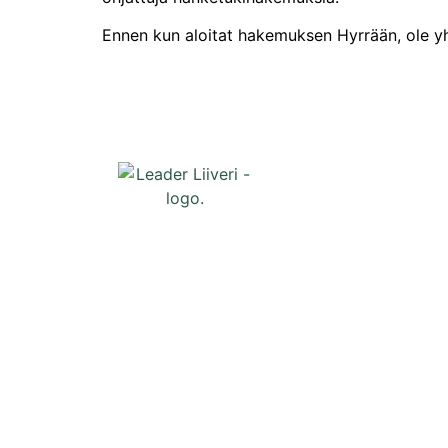
Ennen kun aloitat hakemuksen Hyrrään, ole yht
Oikopolut
Etusivu
Uutiset
Tapahtumat
Liiveri
Yhteystiedo
Tilaa uutiski