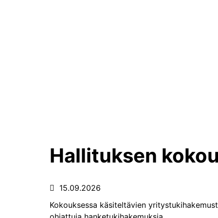
Hallituksen koko
15.09.2026
Kokouksessa käsiteltävien yritystukihakemuste
ohjattuja hanketukihakemuksia.