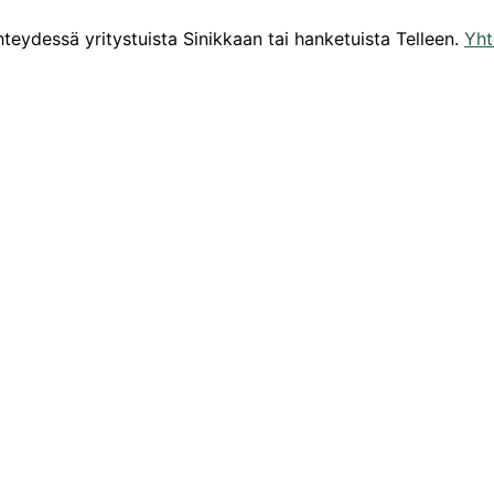
eydessä yritystuista Sinikkaan tai hanketuista Telleen.
Yht
Yhteystiedot
Kehittämisyhdistys Liiveri ry
Könnintie 27
60800 Ilmajoki
toimisto@liiveri.net
t
rje