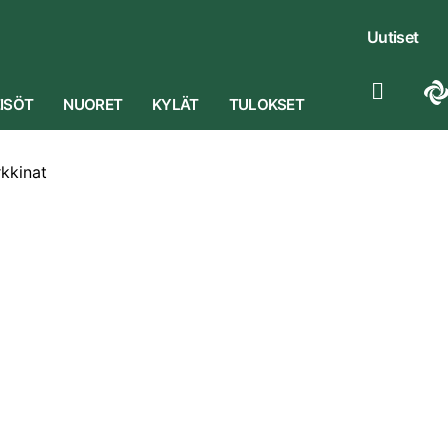
Uutiset
ISÖT
NUORET
KYLÄT
TULOKSET
rkkinat