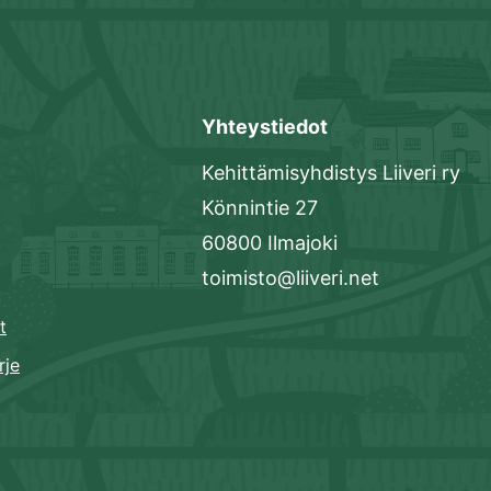
Yhteystiedot
Kehittämisyhdistys Liiveri ry
Könnintie 27
60800 Ilmajoki
toimisto@liiveri.net
t
rje