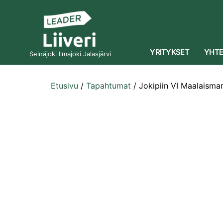
YRITYKSET
YHTE
Seinäjoki Ilmajoki Jalasjärvi
Etusivu
/
Tapahtumat
/
Jokipiin VI Maalaisma