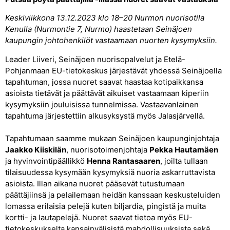
Keskiviikkona 13.12.2023 klo 18–20 Nurmon nuorisotila
Kenulla (Nurmontie 7, Nurmo) haastetaan Seinäjoen
kaupungin johtohenkilöt vastaamaan nuorten kysymyksiin.
Leader Liiveri, Seinäjoen nuorisopalvelut ja Etelä-
Pohjanmaan EU-tietokeskus järjestävät yhdessä Seinäjoella
tapahtuman, jossa nuoret saavat haastaa kotipaikkansa
asioista tietävät ja päättävät aikuiset vastaamaan kiperiin
kysymyksiin jouluisissa tunnelmissa. Vastaavanlainen
tapahtuma järjestettiin alkusyksystä myös Jalasjärvellä.
Tapahtumaan saamme mukaan Seinäjoen kaupunginjohtaja
Jaakko Kiiskilän
, nuorisotoimenjohtaja
Pekka Hautamäen
ja hyvinvointipäällikkö
Henna Rantasaaren
, joilta tullaan
tilaisuudessa kysymään kysymyksiä nuoria askarruttavista
asioista. Illan aikana nuoret pääsevät tutustumaan
päättäjiinsä ja pelailemaan heidän kanssaan keskusteluiden
lomassa erilaisia pelejä kuten biljardia, pingistä ja muita
kortti- ja lautapelejä. Nuoret saavat tietoa myös EU-
tietokeskukselta kansainvälisistä mahdollisuuksista sekä