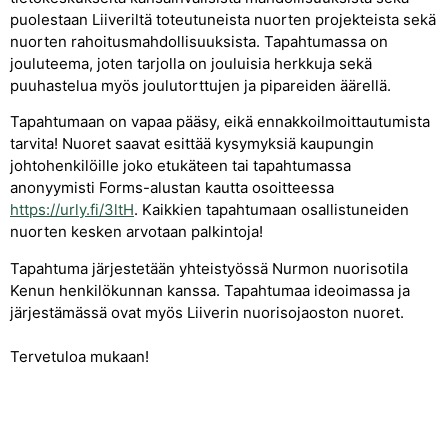
puolestaan Liiveriltä toteutuneista nuorten projekteista sekä
nuorten rahoitusmahdollisuuksista. Tapahtumassa on
jouluteema, joten tarjolla on jouluisia herkkuja sekä
puuhastelua myös joulutorttujen ja pipareiden äärellä.
Tapahtumaan on vapaa pääsy, eikä ennakkoilmoittautumista
tarvita! Nuoret saavat esittää kysymyksiä kaupungin
johtohenkilöille joko etukäteen tai tapahtumassa
anonyymisti Forms-alustan kautta osoitteessa
https://urly.fi/3ltH
. Kaikkien tapahtumaan osallistuneiden
nuorten kesken arvotaan palkintoja!
Tapahtuma järjestetään yhteistyössä Nurmon nuorisotila
Kenun henkilökunnan kanssa. Tapahtumaa ideoimassa ja
järjestämässä ovat myös Liiverin nuorisojaoston nuoret.
Tervetuloa mukaan!