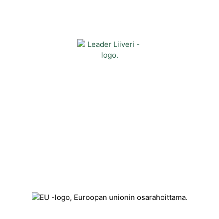
Yhteystiedot
Kehittämisyhdistys Liiveri ry
Könnintie 27
60800 Ilmajoki
toimisto@liiveri.net