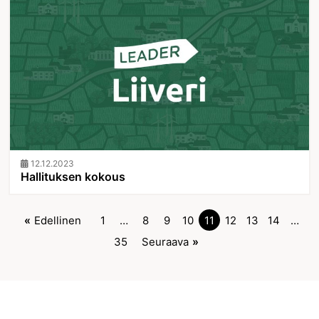
12.12.2023
Hallituksen kokous
Edellinen
1
…
8
9
10
11
12
13
14
…
35
Seuraava