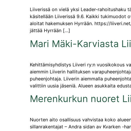
Liiverissä on vielä yksi Leader-rahoitushaku 
käsitellään Liiverissä 9.6. Kaikki tukimuodot o
aloitat hakemuksen Hyrrään. https://liiveri.net/
jättää Hyrrään […]
Mari Mäki-Karviasta Li
Kehittämisyhdistys Liiveri ry:n vuosikokous v
aiemmin Liiverin hallituksen varapuheenjohtaj
puheenjohtaja. Liiverin aiemmalla puheenjohtaj
valittiin uusia jäseniä. Alueen asukkaita edust
Merenkurkun nuoret Lii
Nuorten aito osallisuus vahvistaa koko alueen 
sillanrakentajat – Andra sidan av Kvarken -h