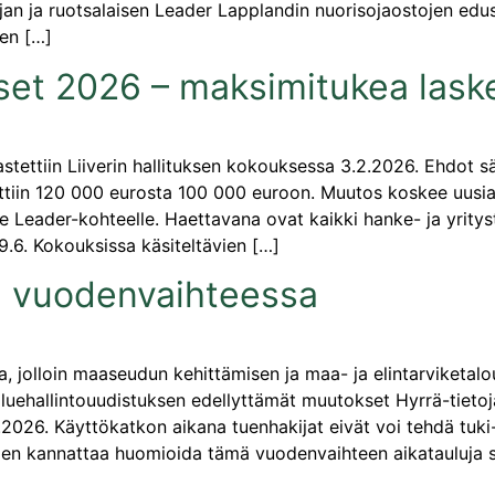
n ja ruotsalaisen Leader Lapplandin nuorisojaostojen edustaji
ten […]
kset 2026 – maksimitukea laske
astettiin Liiverin hallituksen kokouksessa 3.2.2026. Ehdot 
ettiin 120 000 eurosta 100 000 euroon. Muutos koskee uus
 Leader-kohteelle. Haettavana ovat kaikki hanke- ja yrityst
9.6. Kokouksissa käsiteltävien […]
a vuodenvaihteessa
a, jolloin maaseudun kehittämisen ja maa- ja elintarviketal
aluehallintouudistuksen edellyttämät muutokset Hyrrä-tieto
1.2026. Käyttökatkon aikana tuenhakijat eivät voi tehdä tuk
iden kannattaa huomioida tämä vuodenvaihteen aikatauluja su