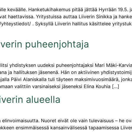
tälle keväälle. Hanketukihakemus pitää jättää Hyrrään 19.5. 
vat haettavissa. Yritystuissa auttaa Liiverin Sinikka ja hank
yhteystiedot/ . Syksyllä Liiverin hallitus käsittelee yritystuk
iverin puheenjohtaja
alitsi yhdistyksen uudeksi puheenjohtajaksi Mari Mäki-Karvia
ana ja hallituksen jäsenenä. Hän on aktiivinen yhdistystoimi
alla Päivi Alaniskalla tuli täyteen maksimivuosimäärä, jonka 
amaan valittiin varsinaiseksi jäseneksi Elina Kouhia […]
verin alueella
elinvoimaisuutta. Nuoret eivät ole vain tulevaisuus – he ova
ankkeen ensimmäisessä kansainvälisessä tapaamisessa Liive