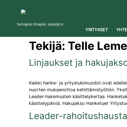
Seinäjoki Ilmajoki Jalasjärvi
YRITYKSET
YHTE
Tekijä:
Telle Leme
Linjaukset ja hakujaks
Kaikki hanke- ja yritystukimuodot ovat edelle
nuorten mukaanottoa kehittämistyöhön. Yksit
Leader-hakemusten käsittelykertaa. Hanketuk
käsittelypäiviä. Hakujakso Hanketuet Yritystuet
Leader-rahoitushausta