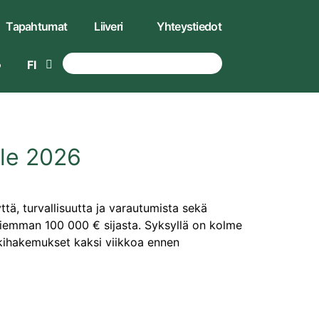
Tapahtumat
Liiveri
Yhteystiedot
FI
lle 2026
tä, turvallisuutta ja varautumista sekä
iemman 100 000 € sijasta. Syksyllä on kolme
ukihakemukset kaksi viikkoa ennen