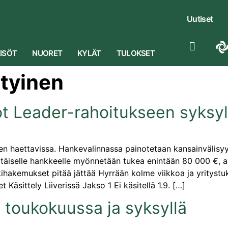
Uutiset
ISÖT
NUORET
KYLÄT
TULOKSET
tyinen
ot Leader-rahoitukseen syksy
en haettavissa. Hankevalinnassa painotetaan kansainvälisyyt
täiselle hankkeelle myönnetään tukea enintään 80 000 €, a
ihakemukset pitää jättää Hyrrään kolme viikkoa ja yrityst
 Käsittely Liiverissä Jakso 1 Ei käsitellä 1.9. […]
 toukokuussa ja syksyllä