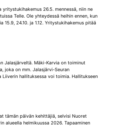
ja yritystukihakemus 26.5. mennessä, niin ne
etuissa Telle. Ole yhteydessä heihin ennen, kun
ia 15.9, 24.10. ja 1.12. Yritystukihakemus pitää
n Jalasjärveltä. Mäki-Karvia on toiminut
ja, joka on mm. Jalasjärvi-Seuran
Liiverin hallituksessa voi toimia. Hallitukseen
t tämän päivän kehittäjiä, selvisi Nuoret
rin alueella helmikuussa 2026. Tapaaminen