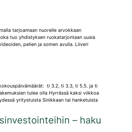
samalla tarjoamaan nuorelle arvokkaan
, joka tuo yhdistyksen ruokatarjontaan uusia
ideoiden, pelien ja somen avulla. Liiveri
ouspäivämäärät: ti 3.2, ti 3.3, ti 5.5. ja ti
hakemuksien tulee olla Hyrrässä kaksi viikkoa
essä yritystuista Sinikkaan tai hanketuista
isinvestointeihin – haku