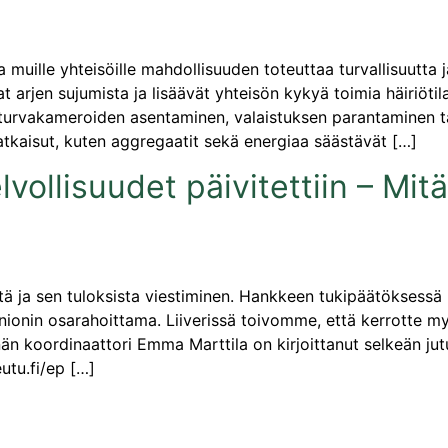
 ja muille yhteisöille mahdollisuuden toteuttaa turvallisuutta
at arjen sujumista ja lisäävät yhteisön kykyä toimia häiriöti
, turvakameroiden asentaminen, valaistuksen parantaminen t
atkaisut, kuten aggregaatit sekä energiaa säästävät […]
vollisuudet päivitettiin – Mit
ä ja sen tuloksista viestiminen. Hankkeen tukipäätöksessä 
ionin osarahoittama. Liiverissä toivomme, että kerrotte m
koordinaattori Emma Marttila on kirjoittanut selkeän jutun
utu.fi/ep […]