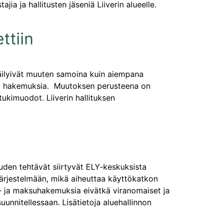
a ja hallitusten jäseniä Liiverin alueelle.
ttiin
säilyivät muuten samoina kuin aiempana
ia hakemuksia. Muutoksen perusteena on
ukimuodot. Liiverin hallituksen
ouden tehtävät siirtyvät ELY-keskuksista
järjestelmään, mikä aiheuttaa käyttökatkon
i- ja maksuhakemuksia eivätkä viranomaiset ja
unnitellessaan. Lisätietoja aluehallinnon