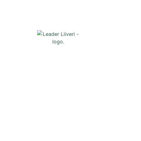
Oikopolut
Etusivu
Uutiset
Tapahtumat
Liiveri
Yhteystiedo
Tilaa uutiski