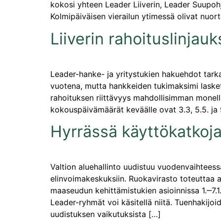
kokosi yhteen Leader Liiverin, Leader Suupohja
Kolmipäiväisen vierailun ytimessä olivat nuor
Liiverin rahoituslinjau
Leader-hanke- ja yritystukien hakuehdot tark
vuotena, mutta hankkeiden tukimaksimi lask
rahoituksen riittävyys mahdollisimman monelle
kokouspäivämäärät keväälle ovat 3.3, 5.5. ja 
Hyrrässä käyttökatkoj
Valtion aluehallinto uudistuu vuodenvaihteess
elinvoimakeskuksiin. Ruokavirasto toteuttaa 
maaseudun kehittämistukien asioinnissa 1.‒7.
Leader-ryhmät voi käsitellä niitä. Tuenhakijo
uudistuksen vaikutuksista […]