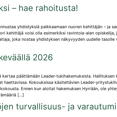
ksi – hae rahoitusta!
 kannustaa yhdistyksiä palkkaamaan nuoren kehittäjän – ja 
 kehittäjä voisi olla esimerkiksi ravintola-alan opiskelija
taitaja, joka nostaa yhdistyksen näkyvyyden uudelle tasolle v
keväällä 2026
ä kertaa päättämään Leader-tukihakemuksista. Hallituksen kok
vat haettavissa. Kokouksissa käsiteltävien Leader-yritystuki
okousta. Ennen kun aloitat hakemuksen Hyrrään, ole yhteyd
ivämääriä […]
öjen turvallisuus- ja varautum