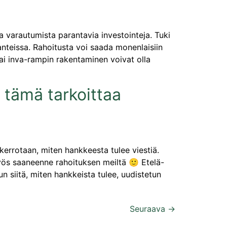
 ja varautumista parantavia investointeja. Tuki
lanteissa. Rahoitusta voi saada monenlaisiin
ai inva-rampin rakentaminen voivat olla
ä tämä tarkoittaa
kerrotaan, miten hankkeesta tulee viestiä.
yös saaneenne rahoituksen meiltä 🙂 Etelä-
 siitä, miten hankkeista tulee, uudistetun
Seuraava
→