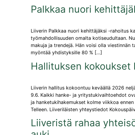
Palkkaa nuori kehittäjä
Liiverin Palkkaa nuori kehittäjäksi -rahoitus
työmahdollisuuden omalta kotiseudultaan. Nuori
makuja ja trendejä. Hän voisi olla viestinnän 
myöntää yhdistyksille 80 % […]
Hallituksen kokoukset 
Liiverin hallitus kokoontuu keväällä 2026 nelj
9.6. Kaikki hanke- ja yritystukivaihtoehdot o
ja hanketukihakemukset kolme viikkoa ennen k
Telleen. Liiveriläisten yhteystiedot Kokouspä
Liiveristä rahaa yhteis
auki