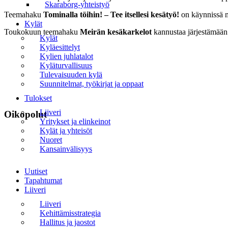
Skaraborg-yhteistyö
Teemahaku
Tominalla töihin! – Tee itsellesi kesätyö!
on käynnissä 
Kylät
Toukokuun teemahaku
Meirän kesäkarkelot
kannustaa järjestämään 
Kylät
Kyläesittelyt
Kylien juhlatalot
Kyläturvallisuus
Tulevaisuuden kylä
Suunnitelmat, työkirjat ja oppaat
Tulokset
Liiveri
Oikopolut
Yritykset ja elinkeinot
Kylät ja yhteisöt
Etusivu
Nuoret
Kansainvälisyys
Uutiset
Valikko
Uutiset
Tapahtumat
Tapahtumat
Liiveri
Liiveri
Liiveri
Yhteystiedot
Kehittämisstrategia
Hallitus ja jaostot