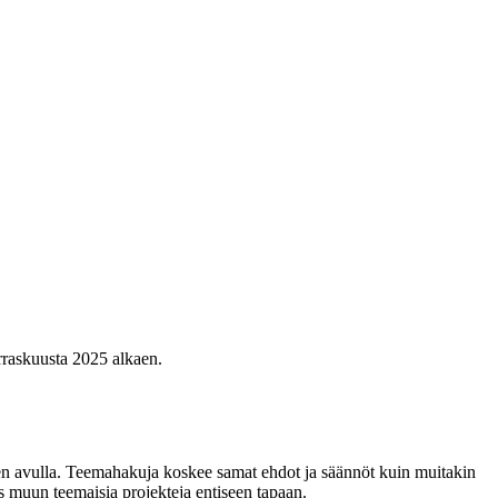
rraskuusta 2025 alkaen.
uen avulla. Teemahakuja koskee samat ehdot ja säännöt kuin muitakin
muun teemaisia projekteja entiseen tapaan.