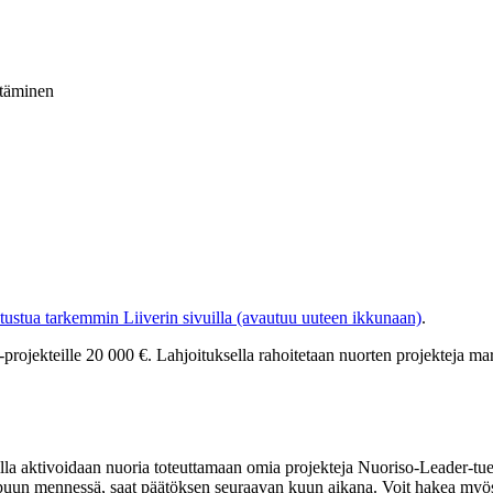
ttäminen
tustua tarkemmin Liiverin sivuilla (avautuu uuteen ikkunaan)
.
projekteille 20 000 €. Lahjoituksella rahoitetaan nuorten projekteja ma
oilla aktivoidaan nuoria toteuttamaan omia projekteja Nuoriso-Leader-t
uun mennessä, saat päätöksen seuraavan kuun aikana. Voit hakea myös 