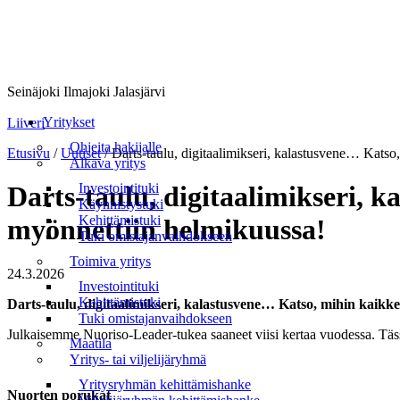
Seinäjoki Ilmajoki Jalasjärvi
Valikko
Yritykset
Liiveri
Ohjeita hakijalle
Etusivu
/
Uutiset
/
Darts-taulu, digitaalimikseri, kalastusvene… Kats
Alkava yritys
Investointituki
Darts-taulu, digitaalimikseri,
Käynnistystuki
Kehittämistuki
myönnettiin helmikuussa!
Tuki omistajanvaihdokseen
Toimiva yritys
24.3.2026
Investointituki
Kehittämistuki
Darts-taulu, digitaalimikseri, kalastusvene… Katso, mihin kaik
Tuki omistajanvaihdokseen
Julkaisemme Nuoriso-Leader-tukea saaneet viisi kertaa vuodessa. Täs
Maatila
Yritys- tai viljelijäryhmä
Yritysryhmän kehittämishanke
Nuorten porukat