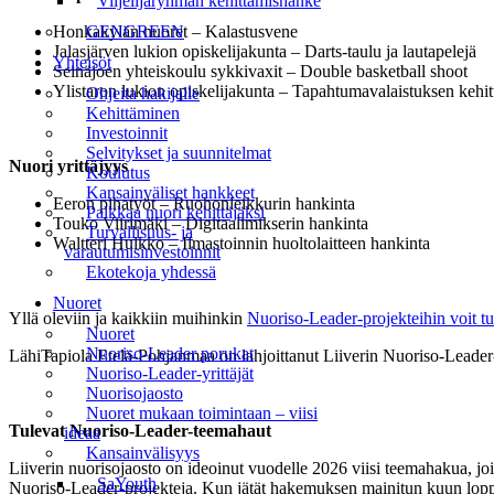
Viljelijäryhmän kehittämishanke
Honkakylän nuoret – Kalastusvene
GENGREEN
Jalasjärven lukion opiskelijakunta – Darts-taulu ja lautapelejä
Yhteisöt
Seinäjoen yhteiskoulu sykkivaxit – Double basketball shoot
Ylistaron lukion opiskelijakunta – Tapahtumavalaistuksen kehi
Ohjeita hakijalle
Kehittäminen
Investoinnit
Selvitykset ja suunnitelmat
Nuori yrittäjyys
Koulutus
Kansainväliset hankkeet
Eeron pihatyöt – Ruohonleikkurin hankinta
Palkkaa nuori kehittäjäksi
Touko Viirimäki – Digitaalimikserin hankinta
Turvallisuus- ja
Waltteri Hulkko – Ilmastoinnin huoltolaitteen hankinta
varautumisinvestoinnit
Ekotekoja yhdessä
Nuoret
Yllä oleviin ja kaikkiin muihinkin
Nuoriso-Leader-projekteihin voit tu
Nuoret
Nuoriso-Leader porukat
LähiTapiola Etelä-Pohjanmaa on lahjoittanut Liiverin Nuoriso-Leader-
Nuoriso-Leader-yrittäjät
Nuorisojaosto
Nuoret mukaan toimintaan – viisi
Tulevat Nuoriso-Leader-teemahaut
ideaa
Kansainvälisyys
Liiverin nuorisojaosto on ideoinut vuodelle 2026 viisi teemahakua, j
SaYouth
Nuoriso-Leader-projekteja. Kun jätät hakemuksen mainitun kuun lopp