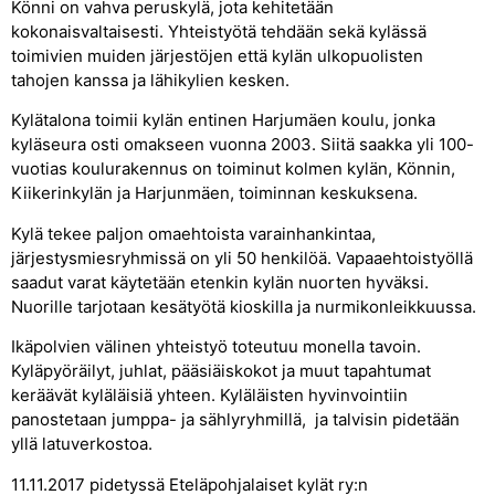
Könni on vahva peruskylä, jota kehitetään
kokonaisvaltaisesti. Yhteistyötä tehdään sekä kylässä
toimivien muiden järjestöjen että kylän ulkopuolisten
tahojen kanssa ja lähikylien kesken.
Kylätalona toimii kylän entinen Harjumäen koulu, jonka
kyläseura osti omakseen vuonna 2003. Siitä saakka yli 100-
vuotias koulurakennus on toiminut kolmen kylän, Könnin,
Kiikerinkylän ja Harjunmäen, toiminnan keskuksena.
Kylä tekee paljon omaehtoista varainhankintaa,
järjestysmiesryhmissä on yli 50 henkilöä. Vapaaehtoistyöllä
saadut varat käytetään etenkin kylän nuorten hyväksi.
Nuorille tarjotaan kesätyötä kioskilla ja nurmikonleikkuussa.
Ikäpolvien välinen yhteistyö toteutuu monella tavoin.
Kyläpyöräilyt, juhlat, pääsiäiskokot ja muut tapahtumat
keräävät kyläläisiä yhteen. Kyläläisten hyvinvointiin
panostetaan jumppa- ja sählyryhmillä, ja talvisin pidetään
yllä latuverkostoa.
11.11.2017 pidetyssä Eteläpohjalaiset kylät ry:n