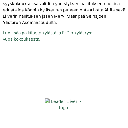
syyskokouksessa valittiin yhdistyksen hallitukseen uusina
edustajina Könnin kyläseuran puheenjohtaja Lotta Airila sekä
Liiverin hallituksen jäsen Mervi Mäenpää Seinäjoen
Ylistaron Asemanseudulta.
Lue lisää palkitusta kylästä ja E-P:n kylät ry:n
vuosikokouksesta.
Yhteystiedot