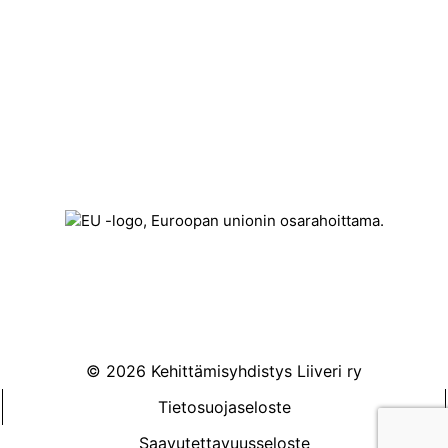
Kehittämisyhdistys Liiveri ry
Könnintie 27
60800 Ilmajoki
toimisto@liiveri.net
© 2026 Kehittämisyhdistys Liiveri ry
Tietosuojaseloste
Saavutettavuusseloste