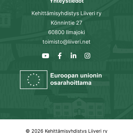
Yhteystiedot
Kehittämisyhdistys Liiveri ry
Könnintie 27
60800 Ilmajoki
toimisto@liiveri.net
© 2026 Kehittämisyhdistys Liiveri ry