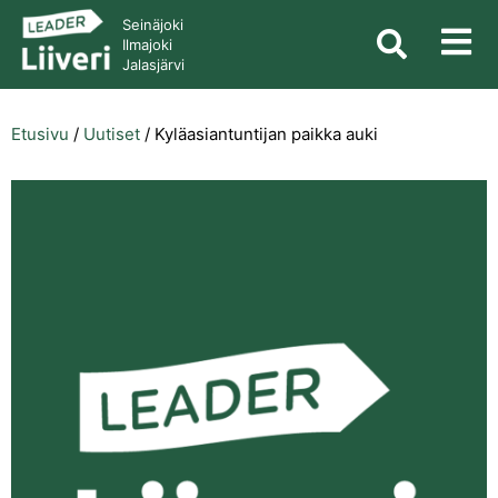
Seinäjoki
Ilmajoki
Jalasjärvi
Etusivu
/
Uutiset
/
Kyläasiantuntijan paikka auki