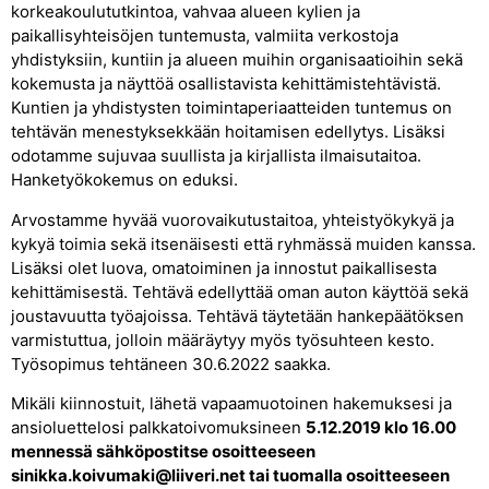
korkeakoulututkintoa, vahvaa alueen kylien ja
paikallisyhteisöjen tuntemusta, valmiita verkostoja
yhdistyksiin, kuntiin ja alueen muihin organisaatioihin sekä
kokemusta ja näyttöä osallistavista kehittämistehtävistä.
Kuntien ja yhdistysten toimintaperiaatteiden tuntemus on
tehtävän menestyksekkään hoitamisen edellytys. Lisäksi
odotamme sujuvaa suullista ja kirjallista ilmaisutaitoa.
Hanketyökokemus on eduksi.
Arvostamme hyvää vuorovaikutustaitoa, yhteistyökykyä ja
kykyä toimia sekä itsenäisesti että ryhmässä muiden kanssa.
Lisäksi olet luova, omatoiminen ja innostut paikallisesta
kehittämisestä. Tehtävä edellyttää oman auton käyttöä sekä
joustavuutta työajoissa. Tehtävä täytetään hankepäätöksen
varmistuttua, jolloin määräytyy myös työsuhteen kesto.
Työsopimus tehtäneen 30.6.2022 saakka.
Mikäli kiinnostuit, lähetä vapaamuotoinen hakemuksesi ja
ansioluettelosi palkkatoivomuksineen
5.12.2019 klo 16.00
mennessä sähköpostitse osoitteeseen
sinikka.koivumaki@liiveri.net tai tuomalla osoitteeseen