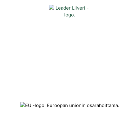
Yhteystiedot
Kehittämisyhdistys Liiveri ry
Könnintie 27
60800 Ilmajoki
toimisto@liiveri.net